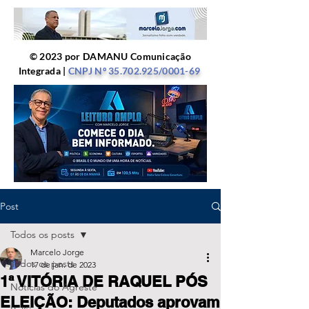
© 2023 por DAMANU Comunicação
Integrada |
CNPJ Nº
35.702.925
/0001-69
Post
Todos os posts
Marcelo Jorge
Todos os posts
17 de jan. de 2023
1ª VITÓRIA DE RAQUEL PÓS
Notícias do Agreste
ELEIÇÃO: Deputados aprovam