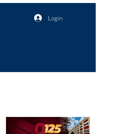
Login
Política no interior do Nordeste |
Notícias da administração Pública
| Cultura
Artes | Economia | Jornalismo
Político e Atualidades | Opinião