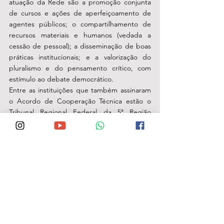
atuação da Rede são a promoção conjunta 
de cursos e ações de aperfeiçoamento de 
agentes públicos; o compartilhamento de 
recursos materiais e humanos (vedada a 
cessão de pessoal); a disseminação de boas 
práticas institucionais; e a valorização do 
pluralismo e do pensamento crítico, com 
estímulo ao debate democrático.
Entre as instituições que também assinaram 
o Acordo de Cooperação Técnica estão o 
Tribunal Regional Federal da 5ª Região 
(TRF5); a Ordem dos Advogados do Brasil - 
Seccional Pernambuco (OAB-PE); a 
Defensoria Pública do Estado de 
Pernambuco (DPPE); Ministério Público do 
Estado de Pernambuco (MPPE); Tribunal de 
Contas do Estado de Pernambuco (TCE-PE); 
Tribunal de Justiça do Estado de 
Pernambuco (TJPE); e Tribunal Regional do 
Trabalho da 6ª Região (TRT-6).