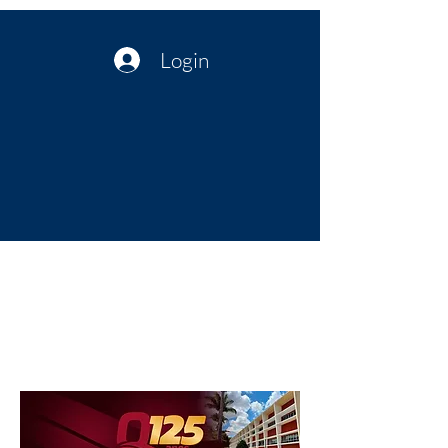
Login
Política no interior do Nordeste |
Notícias da administração Pública
| Cultura
Artes | Economia | Jornalismo
Político e Atualidades | Opinião