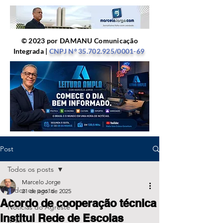
© 2023 por DAMANU Comunicação
Integrada |
CNPJ Nº
35.702.925
/0001-69
Post
Todos os posts
Marcelo Jorge
Todos os posts
21 de ago. de 2025
Acordo de cooperação técnica
Notícias do Agreste
institui Rede de Escolas