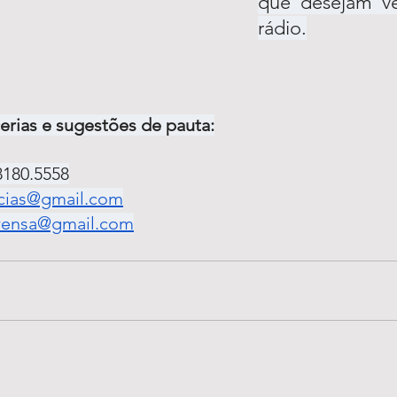
que desejam ve
rádio.
cerias e sugestões de pauta:
.8180.5558
cias@gmail.com
rensa@gmail.com