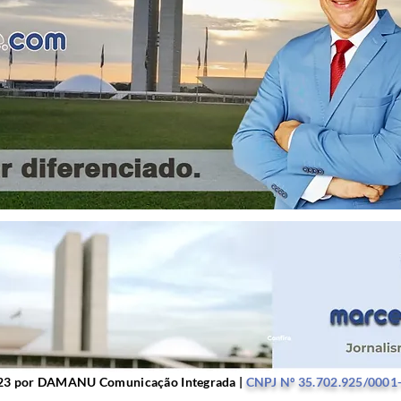
r DAMANU Comunicação Integrada |
CNPJ Nº 35.702.9
23 por DAMANU Comunicação Integrada |
CNPJ Nº 35.702.925/0001