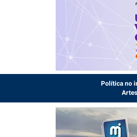
Política no 
Artes