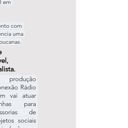
l em 
ento com 
ência uma 
mbucanas.
e 
el, 
lista.
rodução 
Conexão Rádio 
m vai atuar 
has para 
ssorias de 
etos sociais 