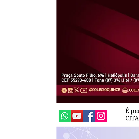
É pe
CIT