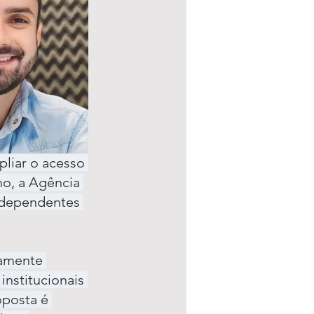
pliar o acesso 
ho, a Agência 
ndependentes 
tamente 
institucionais 
posta é 