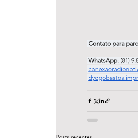
 Contato para par
WhatsApp
: (81) 9
conexaoradionoti
dyogobastos.imp
Posts recentes