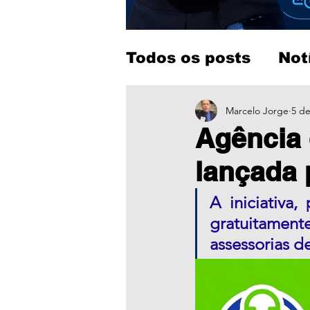
Todos os posts
Not
Entretenimento
Marcelo Jorge
5 de
Agência 
lançada 
A iniciativa,
gratuitamen
assessorias d