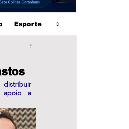
o
Esporte
astos
istribuir 
 apoio a 