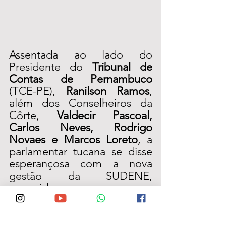
Assentada ao lado do 
Presidente do 
Tribunal de 
Contas de Pernambuco
(TCE-PE), 
Ranilson Ramos
, 
além dos Conselheiros da 
Côrte, 
Valdecir Pascoal, 
Carlos Neves, Rodrigo 
Novaes e Marcos Loreto
, a 
parlamentar tucana se disse 
esperançosa com a nova 
gestão da SUDENE, 
assumida por um 
pernambucano. 
Segundo Débora, o 
sentimento geral durante o 