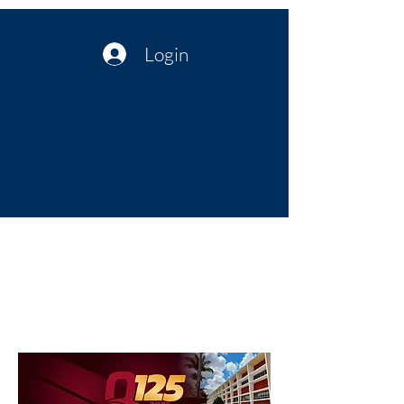
Login
Política no interior do Nordeste |
Notícias da administração Pública
| Cultura
Artes | Economia | Jornalismo
Político e Atualidades | Opinião