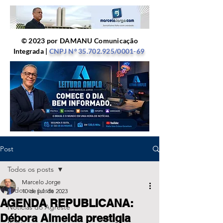
© 2023 por DAMANU Comunicação
Integrada |
CNPJ Nº
35.702.925
/0001-69
Post
Todos os posts
Marcelo Jorge
Todos os posts
10 de jul. de 2023
AGENDA REPUBLICANA:
Notícias do Agreste
Débora Almeida prestigia