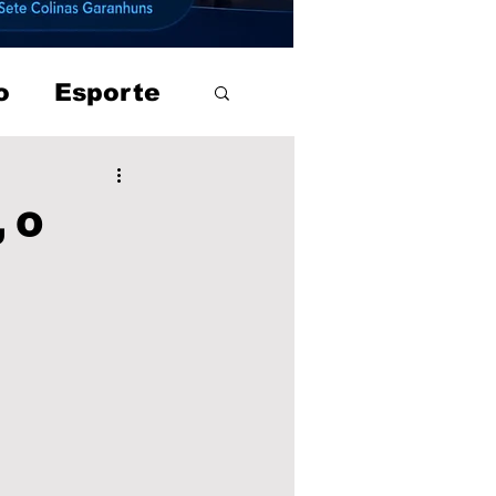
o
Esporte
 o