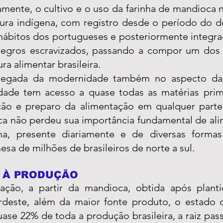
camente, o cultivo e o uso da farinha de mandioca 
tura indígena, com registro desde o período do d
hábitos dos portugueses e posteriormente integr
negros escravizados, passando a compor um dos 
ra alimentar brasileira.
gada da modernidade também no aspecto da g
ade tem acesso a quase todas as matérias pri
ção e preparo da alimentação em qualquer parte
ca não perdeu sua importância fundamental de ali
tina, presente diariamente e de diversas forma
esa de milhões de brasileiros de norte a sul.
 À PRODUÇÃO 
ação, a partir da mandioca, obtida após planti
deste, além da maior fonte produto, o estado d
ase 22% de toda a produção brasileira, a raiz pass