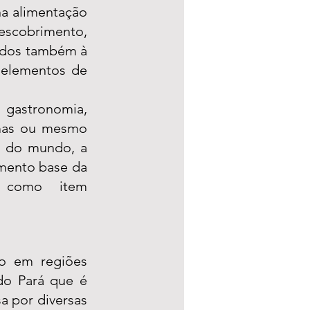
na alimentação 
escobrimento, 
ados também à 
elementos de 
astronomia, 
mas ou mesmo 
 do mundo, a 
mento base da 
s como  item 
o em regiões 
o Pará que é 
a por diversas 