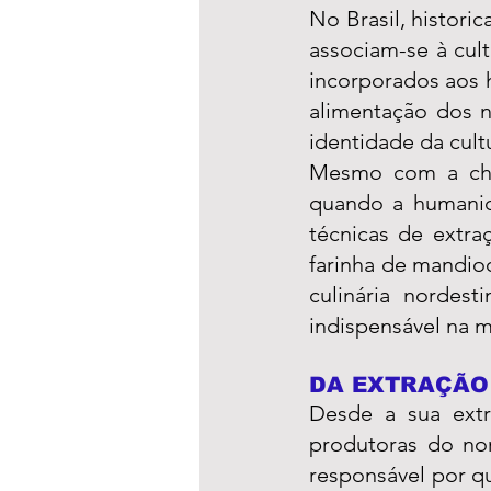
No Brasil, histori
associam-se à cul
incorporados aos 
alimentação dos 
identidade da cultu
Mesmo com a che
quando a humanid
técnicas de extra
farinha de mandio
culinária nordes
indispensável na m
DA EXTRAÇÃO
Desde a sua extr
produtoras do nor
responsável por qu