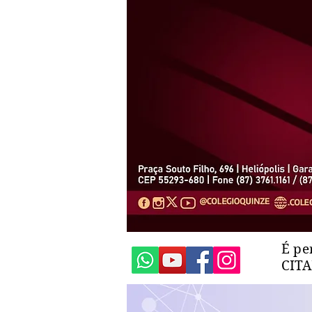
É pe
CIT