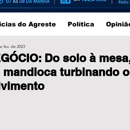
ícias do Agreste
Política
Opiniã
e fev. de 2023
ÓCIO: Do solo à mesa,
 mandioca turbinando o
lvimento