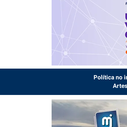
Política no 
Artes