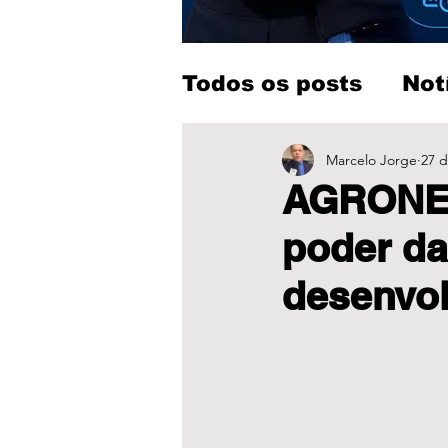
Todos os posts
Not
Entretenimento
Marcelo Jorge
27 d
AGRONEG
poder da
desenvo