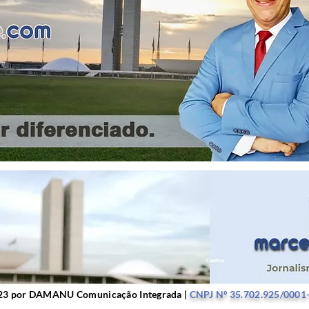
r DAMANU Comunicação Integrada |
CNPJ Nº 35.702.9
23 por DAMANU Comunicação Integrada |
CNPJ Nº 35.702.925/0001