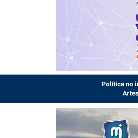
Política no 
Artes