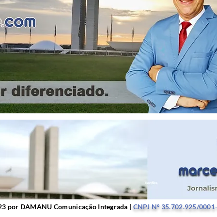
r DAMANU Comunicação Integrada |
CNPJ Nº 35.702.9
23 por DAMANU Comunicação Integrada |
CNPJ Nº 35.702.925/0001