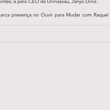
ontes; e pelo CEO da Uninassau, Jânyo Diniz.
rca presença no Ouvir para Mudar com Raquel Ly