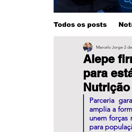
Todos os posts
Not
Entretenimento
Marcelo Jorge
2 de
Alepe fi
para est
Nutrição
Parceria ga
amplia a form
unem forças 
para populaçã