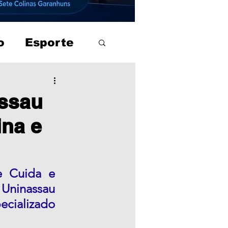
o
Esporte
assau
ina e
 Cuida e 
 Uninassau 
cializado 