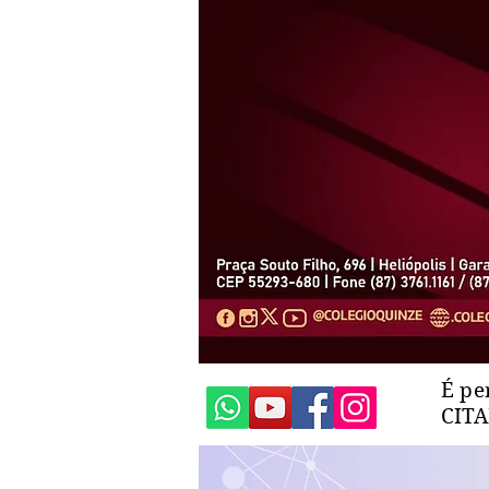
É pe
CIT