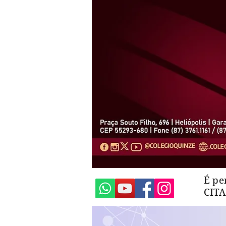
É pe
CIT