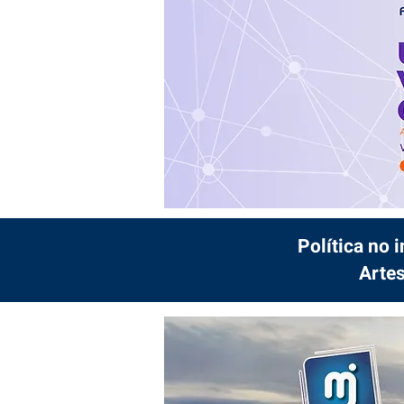
Política no 
Artes