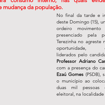
para consumo interno, nas quais eviden
e mudança da população.
No final da tarde e in
deste Domingo (15), u
ordeiro movimento e
presenciado pela p
Terezinha no agreste m
oportunidade, opos
Professor Adriano C
Ezaú Gomes
 (PSDB), 
o município ao coloc
duas mil pessoas
eleitoral, na localidade