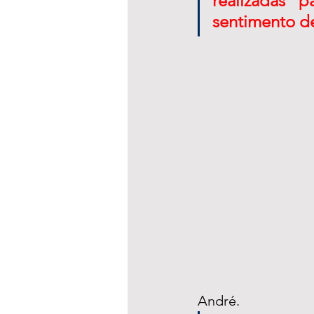
realizadas 
sentimento d
André.