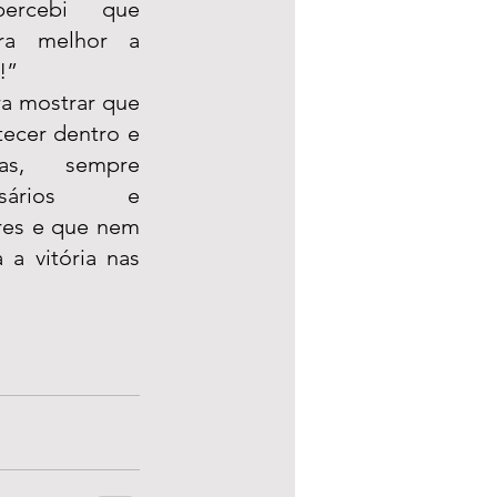
ercebi que 
a melhor a 
!”
a mostrar que 
ecer dentro e 
s, sempre 
rsários e 
res e que nem 
 vitória nas 