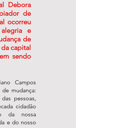
l Debora 
Almeida, vice presidente do PSDB no estado e apoiador de 
l ocorreu 
legria e 
udança de 
da capital 
vem sendo 
iano Campos 
 de mudança: 
das pessoas, 
cada cidadão 
do da nossa 
a e do nosso 