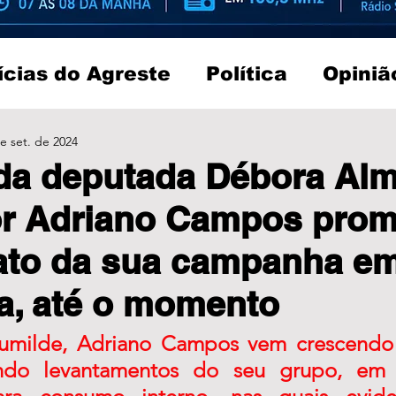
ícias do Agreste
Política
Opiniã
e set. de 2024
da deputada Débora Alm
or Adriano Campos pro
ato da sua campanha e
a, até o momento
umilde, Adriano Campos vem crescendo 
undo levantamentos do seu grupo, em p