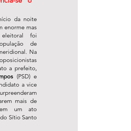
cia-se o 
ício da noite 
m enorme mas 
leitoral foi 
opulação de 
eridional. Na 
icionistas 
liderados pelo candidato a prefeito, 
ampos 
(PSD) e 
com a presença do candidato a vice 
surpreenderam 
arem mais de 
 em um ato 
 do Sítio Santo 