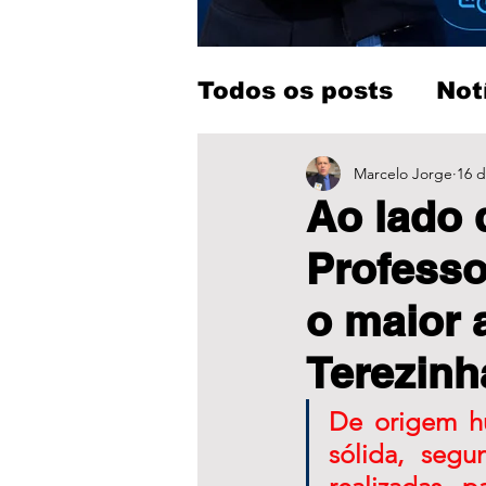
Todos os posts
Not
Entretenimento
Marcelo Jorge
16 d
Ao lado 
Profess
o maior 
Terezinh
De origem h
sólida, seg