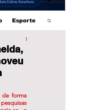
o
Esporte
eida,
moveu
m
de forma 
esquisas 