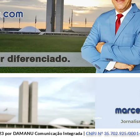
r DAMANU Comunicação Integrada |
CNPJ Nº 35.702.9
23 por DAMANU Comunicação Integrada |
CNPJ Nº 35.702.925/0001