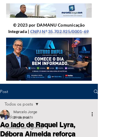
© 2023 por DAMANU Comunicação
Integrada |
CNPJ Nº
35.702.925
/0001-69
Post
Todos os posts
Marcelo Jorge
Todos os posts
29 de mai.
Ao lado de Raquel Lyra,
Notícias do Agreste
Débora Almeida reforça