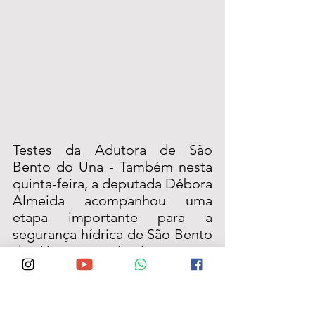
Testes da Adutora de São 
Bento do Una - Também nesta 
quinta-feira, a deputada Débora 
Almeida acompanhou uma 
etapa importante para a 
segurança hídrica de São Bento 
do Una: os primeiros testes 
operacionais da adutora que 
levará água do Rio São 
Francisco para o município.