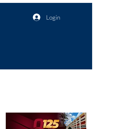
Login
Política no interior do Nordeste |
Notícias da administração Pública
| Cultura
Artes | Economia | Jornalismo
Político e Atualidades | Opinião