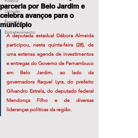
Política
parceria por Belo Jardim e
Opinião
celebra avanços para o
Esporte
município
Entretenimento
A deputada estadual Débora Almeida 
participou, nesta quinta-feira (28), de 
uma extensa agenda de investimentos 
e entregas do Governo de Pernambuco 
em Belo Jardim, ao lado da 
governadora Raquel Lyra, do prefeito 
Gilvandro Estrela, do deputado federal 
Mendonça Filho e de diversas 
lideranças políticas da região. 