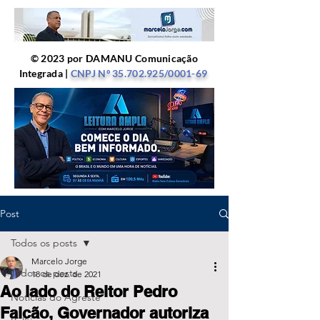
© 2023 por DAMANU Comunicação
Integrada |
CNPJ Nº
35.702.925
/0001-69
Post
Todos os posts
Marcelo Jorge
Todos os posts
18 de dez. de 2021
Ao lado do Reitor Pedro
Notícias do Agreste
Falcão, Governador autoriza