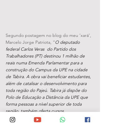
Segundo postagem no blog do meu ‘xará’, 
Marcelo Jorge Patriota, “
O deputado 
federal Carlos Veras  do Partido dos 
Trabalhadores (PT) destinou 1 milhão de 
reais numa Emenda Parlamentar para a 
construção do Campus da UPE na cidade 
de Tabira. A obra vai beneficiar estudantes, 
além de catalisar o desenvolvimento para 
toda região do Pajeú. Tabira já dispõe do 
Polo de Educação a Distância da UPE que 
forma pessoas a nível superior de toda 
região, também oferta cursos 
profissionalizantes que ajudam as pessoas, 
sobretudo os jovens a ingressarem no 
mercado de Trabalho”.