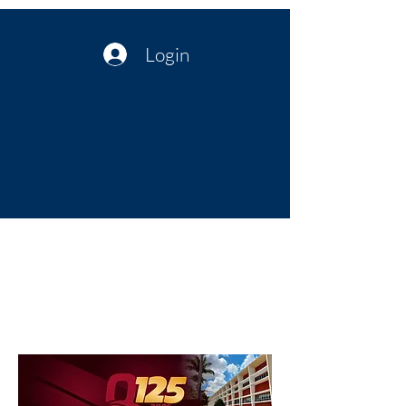
Login
Política no interior do Nordeste |
Notícias da administração Pública
| Cultura
Artes | Economia | Jornalismo
Político e Atualidades | Opinião