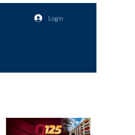
Login
Política no interior do Nordeste |
Notícias da administração Pública
| Cultura
Artes | Economia | Jornalismo
Político e Atualidades | Opinião