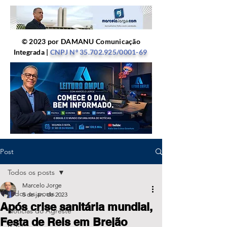
© 2023 por DAMANU Comunicação
Integrada |
CNPJ Nº
35.702.925
/0001-69
Post
Todos os posts
Marcelo Jorge
Todos os posts
5 de jan. de 2023
Após crise sanitária mundial,
Notícias do Agreste
Festa de Reis em Brejão