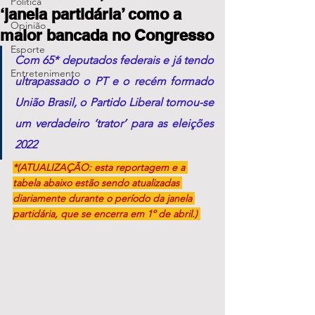
Política
‘janela partidária’ como a
Opinião
maior bancada no Congresso
Esporte
Com 65* deputados federais e já tendo 
Entretenimento
ultrapassado o PT e o recém formado 
União Brasil, o Partido Liberal tornou-se 
um verdadeiro ‘trator’ para as eleições 
2022
*(ATUALIZAÇÃO: esta reportagem e a 
tabela abaixo estão sendo atualizadas 
diariamente durante o período da janela 
partidária, que se encerra em 1º de abril.) 