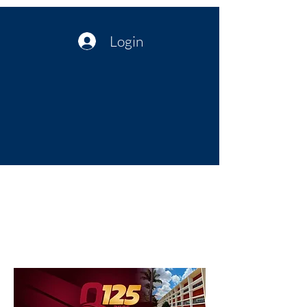
Login
Política no interior do Nordeste |
Notícias da administração Pública
| Cultura
Artes | Economia | Jornalismo
Político e Atualidades | Opinião