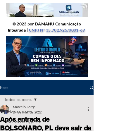
© 2023 por DAMANU Comunicação
Integrada |
CNPJ Nº
35.702.925
/0001-69
Post
Todos os posts
Marcelo Jorge
Todos os posts
27 de mar. de 2022
Após entrada de
Notícias do Agreste
BOLSONARO, PL deve sair da