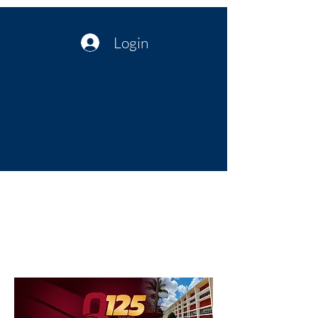
Login
Política no interior do Nordeste |
Notícias da administração Pública
| Cultura
Artes | Economia | Jornalismo
Político e Atualidades | Opinião