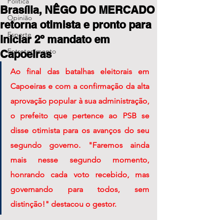
Política
Brasília, NÊGO DO MERCADO
Opinião
retorna otimista e pronto para
Esporte
iniciar 2º mandato em
Entretenimento
Capoeiras
Ao final das batalhas eleitorais em 
Capoeiras e com a confirmação da alta 
aprovação popular à sua administração, 
o prefeito que pertence ao PSB se 
disse otimista para os avanços do seu 
segundo governo. "Faremos ainda 
mais nesse segundo momento, 
honrando cada voto recebido, mas 
governando para todos, sem 
distinção!" destacou o gestor.