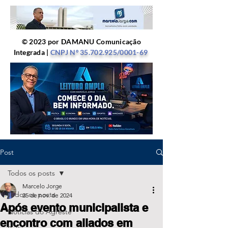
© 2023 por DAMANU Comunicação
Integrada |
CNPJ Nº
35.702.925
/0001-69
Post
Todos os posts
Marcelo Jorge
Todos os posts
25 de nov. de 2024
Após evento municipalista e
Notícias do Agreste
encontro com aliados em