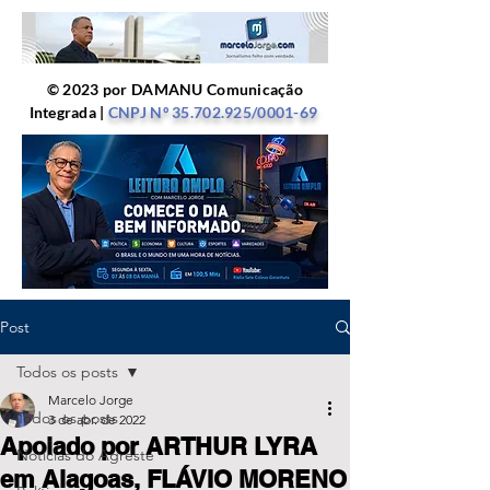
© 2023 por DAMANU Comunicação
Integrada |
CNPJ Nº
35.702.925
/0001-69
Post
Todos os posts
Marcelo Jorge
Todos os posts
3 de abr. de 2022
Apoiado por ARTHUR LYRA
Notícias do Agreste
em Alagoas, FLÁVIO MORENO