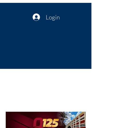
Login
Política no interior do Nordeste |
Notícias da administração Pública
| Cultura
Artes | Economia | Jornalismo
Político e Atualidades | Opinião