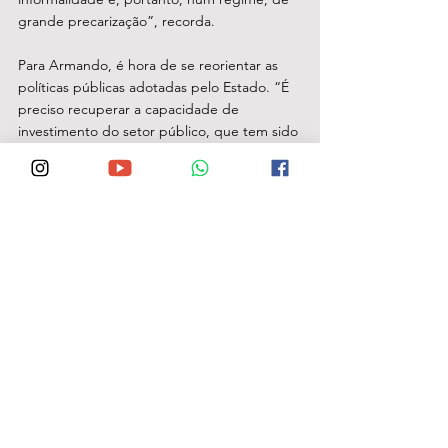
grande precarização”, recorda.
Para Armando, é hora de se reorientar as 
políticas públicas adotadas pelo Estado. “É 
preciso recuperar a capacidade de 
investimento do setor público, que tem sido 
muito baixa nos últimos anos, e oferecer um 
melhor ambiente para os investimentos em 
Pernambuco, e também para o apoio aos 
micro e pequenos empreendedores do 
Estado”, aponta.
Crédito da foto: Léo Caldas/divulgação 
(imagem feita antes da pandemia)