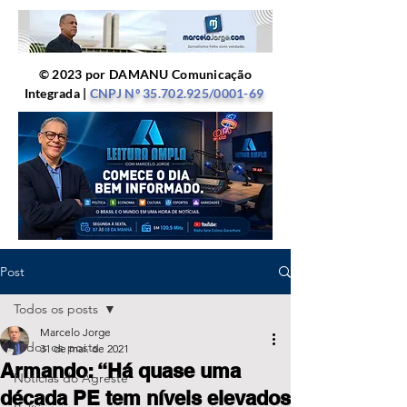
© 2023 por DAMANU Comunicação
Integrada |
CNPJ Nº
35.702.925
/0001-69
Post
Todos os posts
Marcelo Jorge
Todos os posts
31 de mai. de 2021
Armando: “Há quase uma
Notícias do Agreste
década PE tem níveis elevados