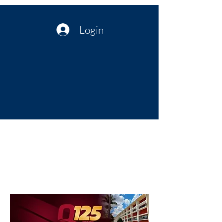
Login
Política no interior do Nordeste |
Notícias da administração Pública
| Cultura
Artes | Economia | Jornalismo
Político e Atualidades | Opinião