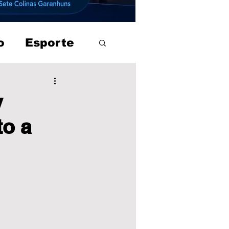
o
Esporte
y
to a