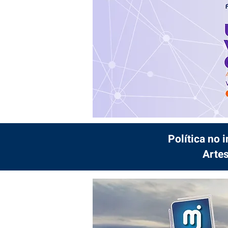
Política no 
Artes