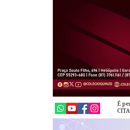
É pe
CIT