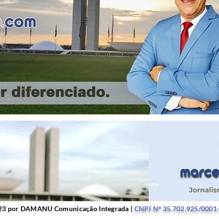
r DAMANU Comunicação Integrada |
CNPJ Nº 35.702.9
23 por DAMANU Comunicação Integrada |
CNPJ Nº 35.702.925/0001