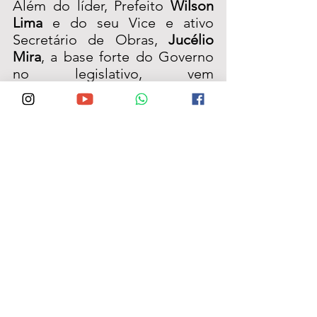
Além do líder, Prefeito 
Wilson 
Lima
 e do seu Vice e ativo 
Secretário de Obras, 
Jucélio 
Mira
, a base forte do Governo 
no legislativo, vem 
promovendo um trabalho 
inspirador na Câmara 
Municipal, aprovando e dando 
agilidade a projetos do 
executivo que visem melhorar a 
qualidade de vida da 
população.
Apesar da independência que 
tem todos os vereadores, como 
um dos três poderes 
constituídos, as ações vindas da 
Prefeitura são apresentadas e 
após minuciosa análise, 
aprovadas em tempo hábil para 