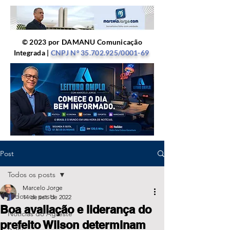
© 2023 por DAMANU Comunicação
Integrada |
CNPJ Nº
35.702.925
/0001-69
Post
Todos os posts
Marcelo Jorge
Todos os posts
14 de set. de 2022
Boa avaliação e liderança do
Notícias do Agreste
prefeito Wilson determinam