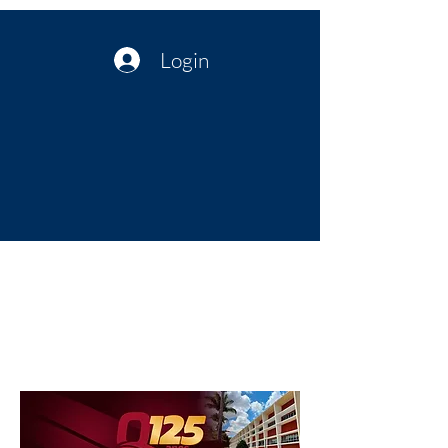
Login
Política no interior do Nordeste |
Notícias da administração Pública
| Cultura
Artes | Economia | Jornalismo
Político e Atualidades | Opinião