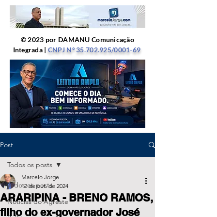
© 2023 por DAMANU Comunicação
Integrada |
CNPJ Nº
35.702.925
/0001-69
Post
Todos os posts
Marcelo Jorge
Todos os posts
12 de out. de 2024
ARARIPINA - BRENO RAMOS,
Notícias do Agreste
filho do ex-governador José