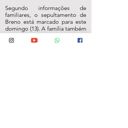
Segundo informações de 
familiares, o sepultamento de 
Breno está marcado para este 
domingo (13). A família também 
informou que, em um ato de 
solidariedade, foi feita a doação 
de vários de seus órgãos. A 
morte de Breno Ramos, aos 52 
anos, comoveu amigos e 
familiares, que lamentam a 
perda.
Ver tudo
Posts recentes