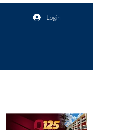
Login
Política no interior do Nordeste |
Notícias da administração Pública
| Cultura
Artes | Economia | Jornalismo
Político e Atualidades | Opinião