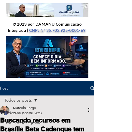
© 2023 por DAMANU Comunicação
Integrada |
CNPJ Nº
35.702.925
/0001-69
Post
Todos os posts
Marcelo Jorge
Todos os posts
24 de out. de 2023
Buscando recursos em
Notícias do Agreste
Brasília Beta Cadengue tem