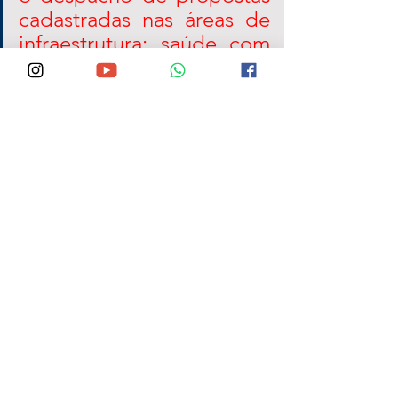
cadastradas nas áreas de 
infraestrutura; saúde com 
reformas de UBS e 
recursos de custeio; de 
ampliação da frota de 
veículos do município. 
Também se conversou 
sobre liberação de 
emendas parlamentares 
destinadas a despesas 
hospitalares.