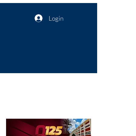
Login
Política no interior do Nordeste |
Notícias da administração Pública
| Cultura
Artes | Economia | Jornalismo
Político e Atualidades | Opinião