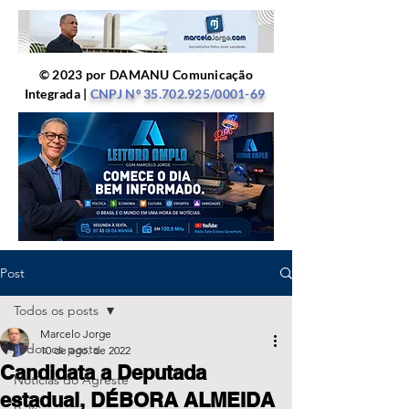
© 2023 por DAMANU Comunicação
Integrada |
CNPJ Nº
35.702.925
/0001-69
Post
Todos os posts
Marcelo Jorge
Todos os posts
10 de ago. de 2022
Candidata a Deputada
Notícias do Agreste
estadual, DÉBORA ALMEIDA