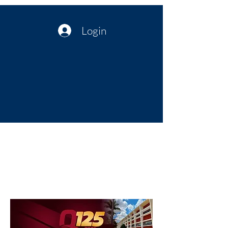
Login
Política no interior do Nordeste |
Notícias da administração Pública
| Cultura
Artes | Economia | Jornalismo
Político e Atualidades | Opinião