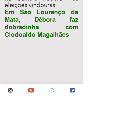
eleições vindouras. 
Em São Lourenço da 
Mata, Débora faz 
dobradinha com 
Clodoaldo Magalhães 
Antes a após o encontro em 
São Lourenço da Mata, a ex-
gestora sãobentense também 
escutou populares presentes 