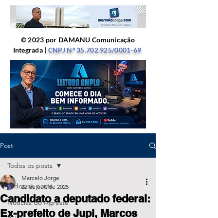
© 2023 por DAMANU Comunicação
Integrada |
CNPJ Nº
35.702.925
/0001-69
Post
Todos os posts
Marcelo Jorge
Todos os posts
22 de out. de 2025
Candidato a deputado federal:
Notícias do Agreste
Ex-prefeito de Jupi, Marcos