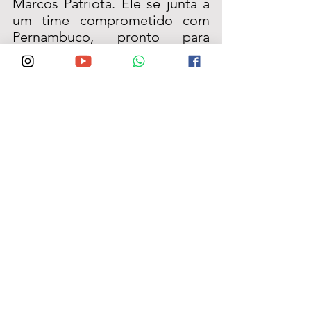
Marcos Patriota. Ele se junta a 
um time comprometido com 
Pernambuco, pronto para 
trabalhar pelo desenvolvimento 
do estado e pelo bem-estar da 
nossa população”, afirmou 
André Teixeira Filho.
A filiação de Marcos 
Patriota reforça o 
movimento de crescimento 
do PSD em Pernambuco, que 
segue atraindo lideranças 
regionais e consolidando 
sua presença no cenário 
político estadual.