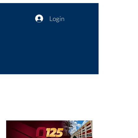
Login
Política no interior do Nordeste |
Notícias da administração Pública
| Cultura
Artes | Economia | Jornalismo
Político e Atualidades | Opinião