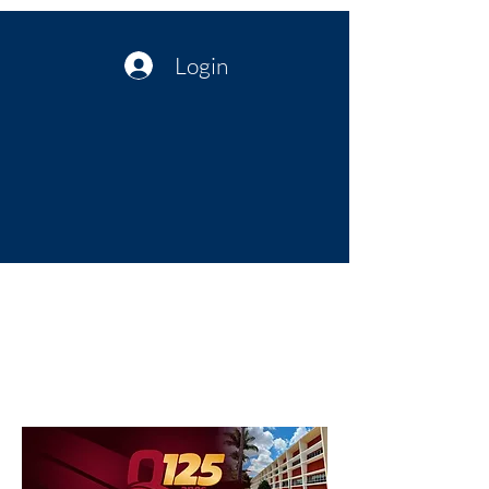
Login
Política no interior do Nordeste |
Notícias da administração Pública
| Cultura
Artes | Economia | Jornalismo
Político e Atualidades | Opinião