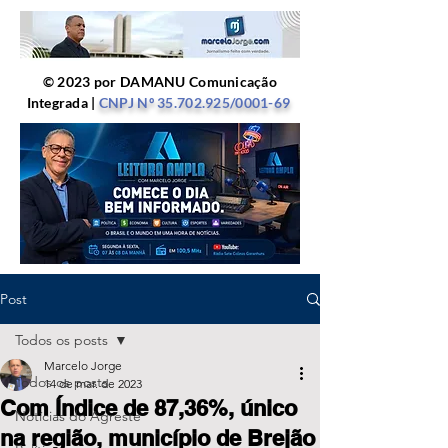
© 2023 por DAMANU Comunicação
Integrada |
CNPJ Nº
35.702.925
/0001-69
Post
Todos os posts
Marcelo Jorge
Todos os posts
14 de mar. de 2023
Com Índice de 87,36%, único
Notícias do Agreste
na região, município de Brejão