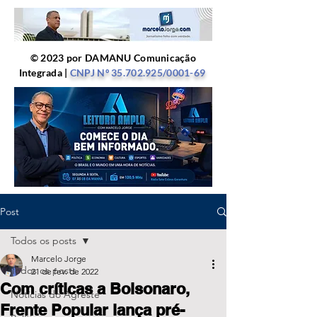
© 2023 por DAMANU Comunicação
Integrada |
CNPJ Nº
35.702.925
/0001-69
Post
Todos os posts
Marcelo Jorge
Todos os posts
21 de fev. de 2022
Com críticas a Bolsonaro,
Notícias do Agreste
Frente Popular lança pré-