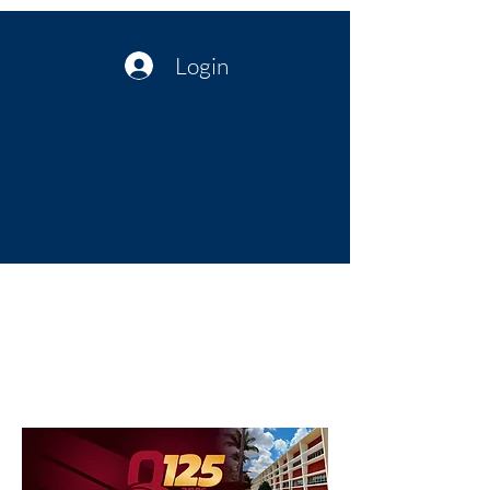
Login
Política no interior do Nordeste |
Notícias da administração Pública
| Cultura
Artes | Economia | Jornalismo
Político e Atualidades | Opinião