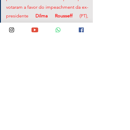
votaram a favor do impeachment da ex-
presidente 
Dilma Rousseff 
(PT), 
episódio que marcou o afastamento da 
petista em 31 de ago. de 2016. 
VEJA O LINK DA LIVE QUE LANÇOU 
DANILO CABRAL, PRÉ-CANDIDATO
https://www.youtube.com/watch?
v=zYyMH2Z2e2c&ab_channel=danilocabralofi
cial