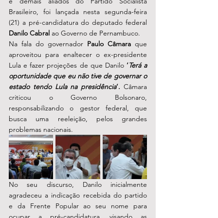
e demais aliados do Partido Socialista 
Brasileiro, foi lançada nesta segunda-feira 
(21) a pré-candidatura do deputado federal 
Danilo Cabral
 ao Governo de Pernambuco.
Na fala do governador 
Paulo Câmara
 que 
aproveitou para enaltecer o ex-presidente 
Lula e fazer projeções de que Danilo 
‘
Terá a 
oportunidade que eu não tive de governar o 
estado tendo Lula na presidência
’.
 Câmara 
criticou o Governo Bolsonaro, 
responsabilizando o gestor federal, que 
busca uma reeleição, pelos grandes 
problemas nacionais.   
No seu discurso, Danilo inicialmente 
agradeceu a indicação recebida do partido 
e da Frente Popular ao seu nome para 
ocupar a pré-candidatura, visando as 