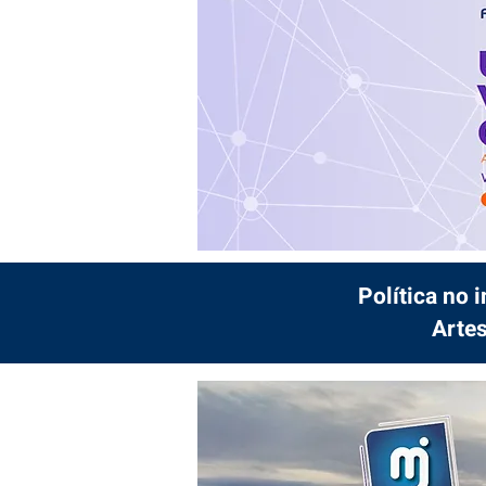
Política no 
Artes