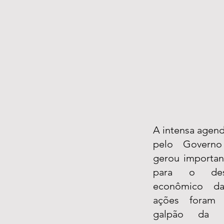
A intensa agen
pelo Governo
gerou important
para o desen
econômico da
ações foram i
galpão da U