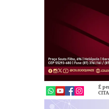
É pe
CIT