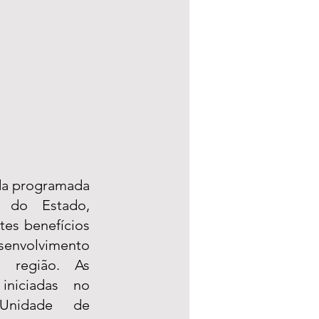
da programada 
 do Estado, 
es benefícios 
volvimento 
 região. As 
niciadas no 
nidade de 