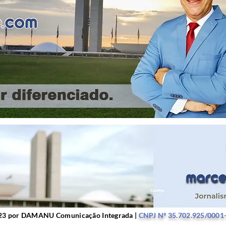
r DAMANU Comunicação Integrada |
CNPJ Nº 35.702.9
23 por DAMANU Comunicação Integrada |
CNPJ Nº 35.702.925/0001