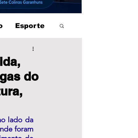
o
Esporte
ida,
egas do
ura,
o lado da 
nde foram 