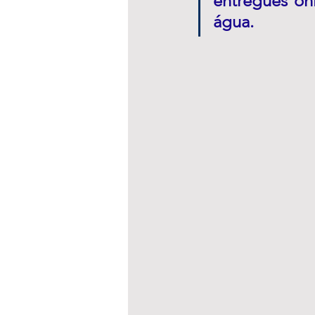
entregues ôn
água. 