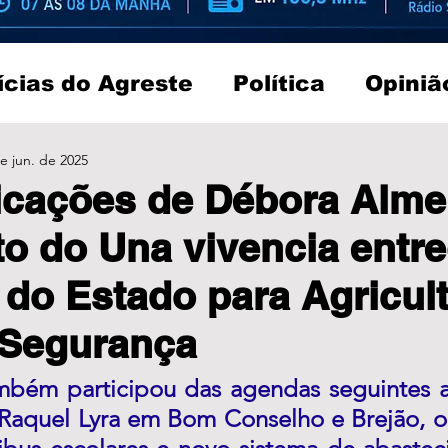
ícias do Agreste
Política
Opiniã
e jun. de 2025
cações de Débora Alme
o do Una vivencia entr
do Estado para Agricult
 Segurança
bém participou das agendas seguintes a
Raquel Lyra em Bom Conselho e Brejão, o