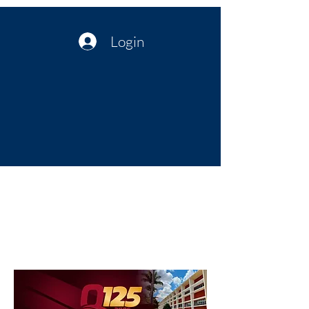
Login
Política no interior do Nordeste |
Notícias da administração Pública
| Cultura
Artes | Economia | Jornalismo
Político e Atualidades | Opinião