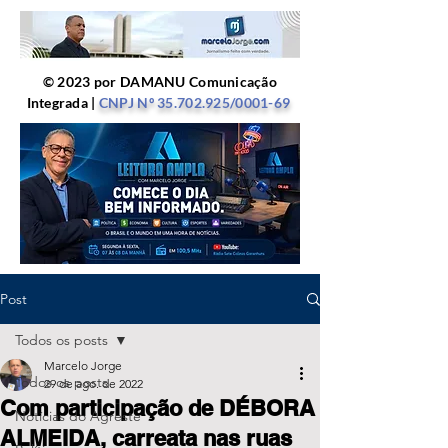
© 2023 por DAMANU Comunicação
Integrada |
CNPJ Nº
35.702.925
/0001-69
Post
Todos os posts
Marcelo Jorge
Todos os posts
29 de ago. de 2022
Com participação de DÉBORA
Notícias do Agreste
ALMEIDA, carreata nas ruas