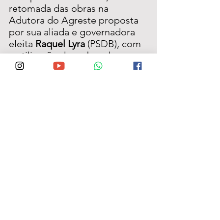
retomada das obras na 
Adutora do Agreste proposta 
por sua aliada e governadora 
eleita 
Raquel Lyra
 (PSDB), com 
a utilização de verbas dos 
governos federal e do estado, 
marcará o início do 
desenvolvimento para a região: 
“
Onde passamos durante 
nossa campanha, 
pudemos constatar que a 
falta de água é o grande 
gargalo para que o estado 
cresce de modo uniforme, 
gerando qualidade de 