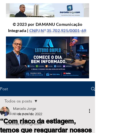
© 2023 por DAMANU Comunicação
Integrada |
CNPJ Nº
35.702.925
/0001-69
Post
Todos os posts
Marcelo Jorge
Todos os posts
11 de nov. de 2022
“Com risco da estiagem,
Notícias do Agreste
temos que resguardar nossos