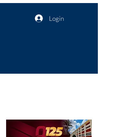
Login
Política no interior do Nordeste |
Notícias da administração Pública
| Cultura
Artes | Economia | Jornalismo
Político e Atualidades | Opinião