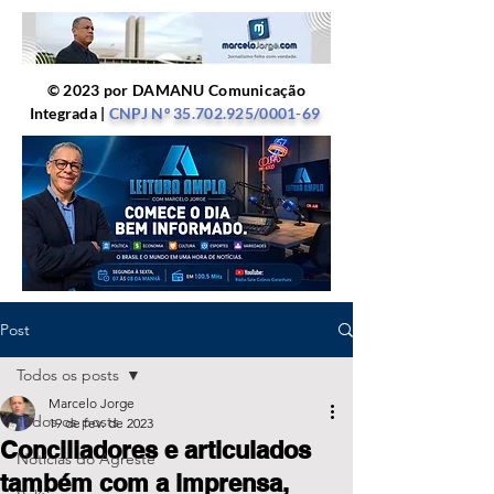
© 2023 por DAMANU Comunicação
Integrada |
CNPJ Nº
35.702.925
/0001-69
Post
Todos os posts
Marcelo Jorge
Todos os posts
19 de fev. de 2023
Conciliadores e articulados
Notícias do Agreste
também com a imprensa,