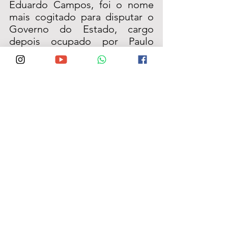
Eduardo Campos, foi o nome 
mais cogitado para disputar o 
Governo do Estado, cargo 
depois ocupado por Paulo 
Câmara.
Na agenda a qual 
participamos em seu 
gabinete, também 
assessorando o Prefeito 
Wilson, Tadeu revelou que a 
Secretaria assumida é seu 
maior desafio na alçada 
pública. Alencar destacou a 
luta que vem sendo travada 
para reduzir os altos índices 
de violência, em sua opinião 
causados pelos crescimento 
vertiginoso da 
comercialização de drogas 