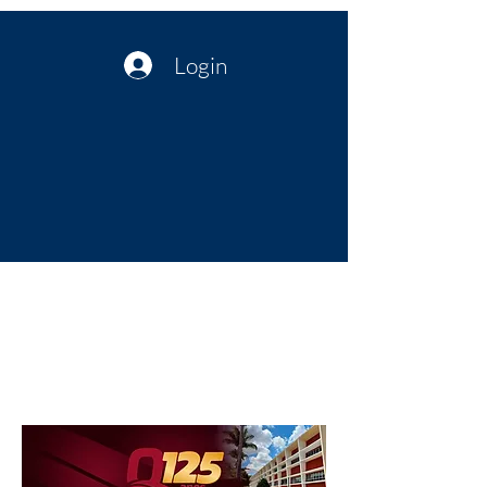
Login
Política no interior do Nordeste |
Notícias da administração Pública
| Cultura
Artes | Economia | Jornalismo
Político e Atualidades | Opinião