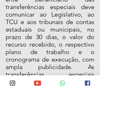
transferências especiais deve 
comunicar ao Legislativo, ao 
TCU e aos tribunais de contas 
estaduais ou municipais, no 
prazo de 30 dias, o valor do 
recurso recebido, o respectivo 
plano de trabalho e o 
cronograma de execução, com 
ampla publicidade. As 
transferências especiais 
destinadas aos entes 
federativos em situação de 
calamidade ou de emergência 
reconhecida pelo Poder 
Executivo federal terão 
prioridade para execução.
Emendas impositivas
 – O texto 
também resolve o impasse 