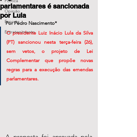
Política
parlamentares é sancionada
Opinião
por Lula
Esporte
Por Pedro Nascimento*
Entretenimento
O presidente Luiz Inácio Lula da Silva 
(PT) sancionou nesta terça-feira (26), 
sem vetos, o projeto de Lei 
Complementar que propõe novas 
regras para a execução das emendas 
parlamentares.
A proposta foi aprovada pela 