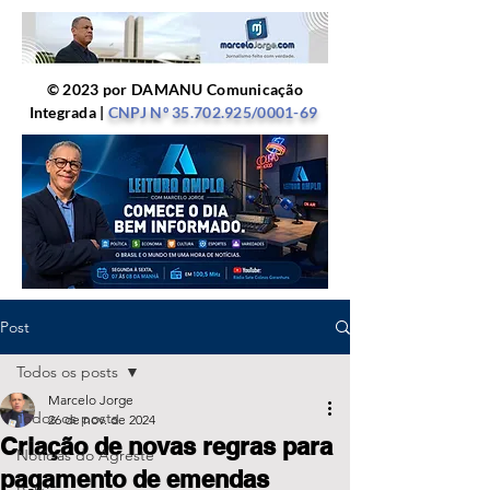
© 2023 por DAMANU Comunicação
Integrada |
CNPJ Nº
35.702.925
/0001-69
Post
Todos os posts
Marcelo Jorge
Todos os posts
26 de nov. de 2024
Criação de novas regras para
Notícias do Agreste
pagamento de emendas