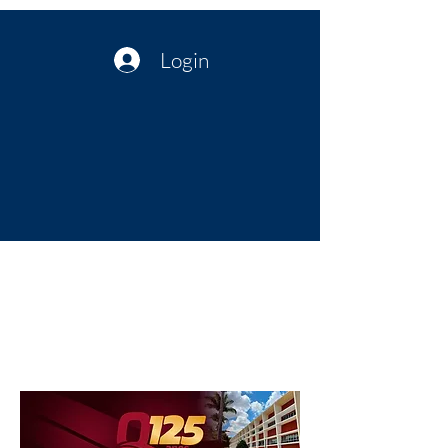
Login
Política no interior do Nordeste |
Notícias da administração Pública
| Cultura
Artes | Economia | Jornalismo
Político e Atualidades | Opinião