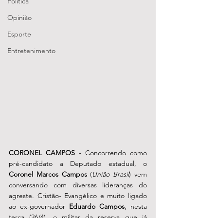
Política
Opinião
Esporte
Entretenimento
CORONEL CAMPOS
 - Concorrendo como 
pré-candidato a Deputado estadual, o 
Coronel Marcos Campos
 (
União Brasil
) vem 
conversando com diversas lideranças do 
agreste. Cristão- Evangélico e muito ligado 
ao ex-governador 
Eduardo Campos
, nesta 
terça (26/4), o militar da reserva que já 