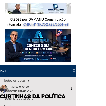
© 2023 por DAMANU Comunicação
Integrada |
CNPJ Nº
35.702.925
/0001-69
Post
Todos os posts
Marcelo Jorge
Todos os posts
26 de abr. de 2022
CURTINHAS DA POLÍTICA
Notícias do Agreste