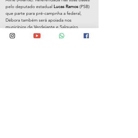
pelo deputado estadual 
Lucas Ramos
 (PSB) 
que parte para pré-campnha a federal, 
Débora também será apoiada nos 
municípios de Verdejante e Salgueiro, 
ambas também no Sertão Central. 
IZAÍAS EM CARUARU
 – O ex-prefeito de 
Garanhuns, 
Izaías Régis
 (PSDB) voltou à 
mídia na capital do forró. Em entrevista na 
manhã desta segunda-feira (25) aos 