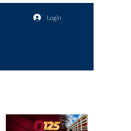
Login
Política no interior do Nordeste |
Notícias da administração Pública
| Cultura
Artes | Economia | Jornalismo
Político e Atualidades | Opinião