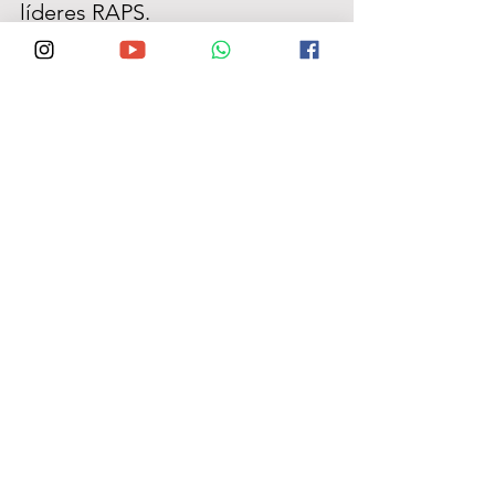
líderes RAPS.   
O 
planejamento estratégico 
para o mandato, que totaliza 
 está 
10 horas de imersão
acontecendo desde esta 
terça-feira (14) em um 
Centro Empresarial do 
Recife, onde os 
integrantes do gabinete e 
a própria parlamentar 
participam. 
Durante o 
transcorrer do curso, estão 
sendo apresentados 
exercícios e dinâmicas para 
‘entender o mandato’ e 
antecipar situações 
prováveis e desafios a 