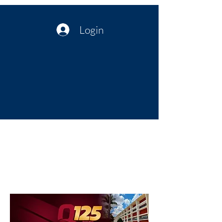
Login
Política no interior do Nordeste |
Notícias da administração Pública
| Cultura
Artes | Economia | Jornalismo
Político e Atualidades | Opinião