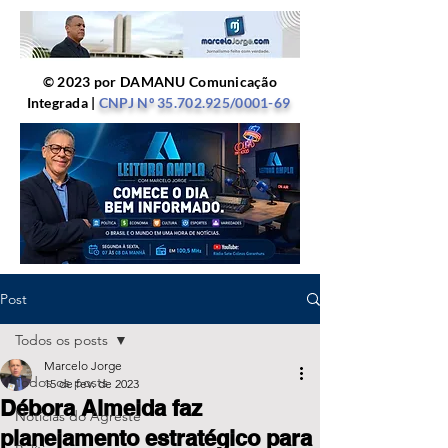
© 2023 por DAMANU Comunicação
Integrada |
CNPJ Nº
35.702.925
/0001-69
Post
Todos os posts
Marcelo Jorge
Todos os posts
15 de fev. de 2023
Débora Almeida faz
Notícias do Agreste
planejamento estratégico para