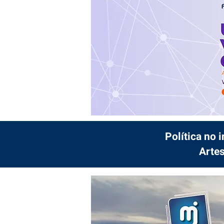
Política no 
Artes