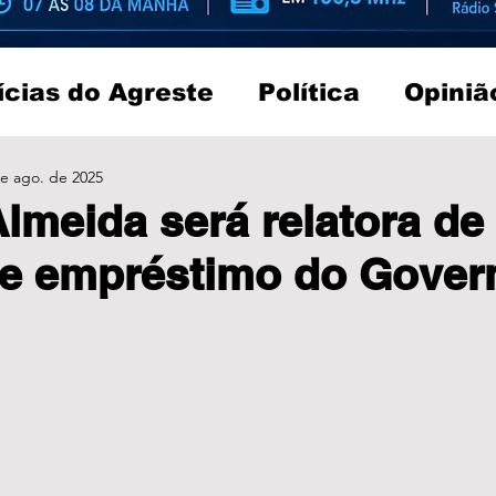
ícias do Agreste
Política
Opiniã
e ago. de 2025
lmeida será relatora de
de empréstimo do Gover