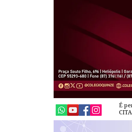
É pe
CIT