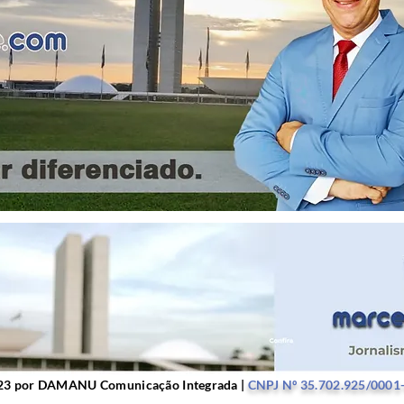
r DAMANU Comunicação Integrada |
CNPJ Nº 35.702.9
23 por DAMANU Comunicação Integrada |
CNPJ Nº 35.702.925/0001