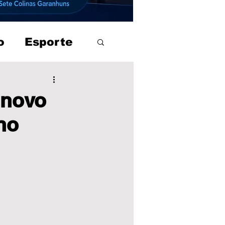
o
Esporte
 novo
no