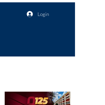
Login
Política no interior do Nordeste |
Notícias da administração Pública
| Cultura
Artes | Economia | Jornalismo
Político e Atualidades | Opinião