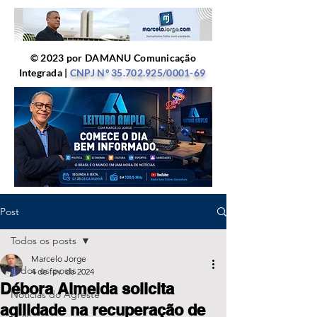
© 2023 por DAMANU Comunicação
Integrada |
CNPJ Nº
35.702.925
/0001-69
Post
Todos os posts
Marcelo Jorge
Todos os posts
4 de fev. de 2024
Débora Almeida solicita
Notícias do Agreste
agilidade na recuperação de