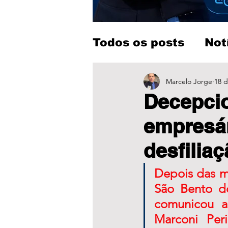
Todos os posts
Not
Entretenimento
Marcelo Jorge
18 d
Decepcio
empresá
desfilia
Depois das m
São Bento do
comunicou a
Marconi Per