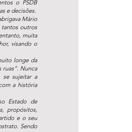
entos o PSDB 
as e decisões.
brigava Mário 
tantos outros 
ntanto, muita 
r, visando o 
ito longe da 
 ruas”. Nunca 
e sujeitar a 
om a história 
so Estado de 
 propósitos, 
rtido e o seu 
strato. Sendo 