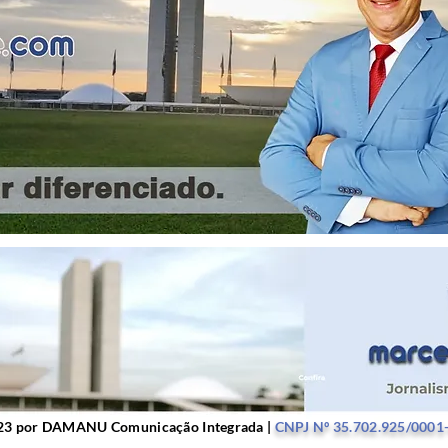
r DAMANU Comunicação Integrada |
CNPJ Nº 35.702.9
23 por DAMANU Comunicação Integrada |
CNPJ Nº 35.702.925/0001