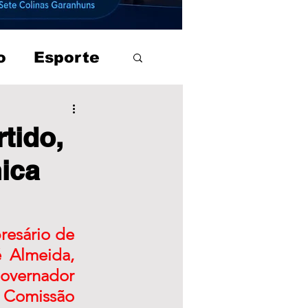
o
Esporte
tido,
ica
esário de 
 Almeida, 
vernador 
Comissão 