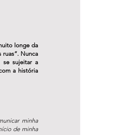
ito longe da 
 ruas”. Nunca 
e sujeitar a 
om a história 
unicar minha 
ício de minha 