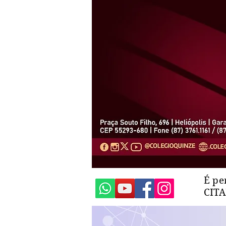
É pe
CIT