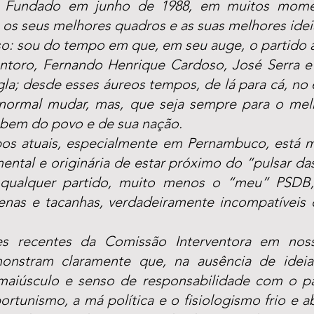
ica. Fundado em junho de 1988, em muitos mom
os seus melhores quadros e as suas melhores idei
so: sou do tempo em que, em seu auge, o partido a
toro, Fernando Henrique Cardoso, José Serra e 
la; desde esses áureos tempos, de lá para cá, no e
ormal mudar, mas, que seja sempre para o melho
o bem do povo e de sua nação.
s atuais, especialmente em Pernambuco, está mu
ntal e originária de estar próximo do “pulsar das
 qualquer partido, muito menos o “meu” PSDB, s
enas e tacanhas, verdadeiramente incompatíveis c
es recentes da Comissão Interventora em nos
nstram claramente que, na ausência de ideias,
maiúsculo e senso de responsabilidade com o pa
rtunismo, a má política e o fisiologismo frio e ab