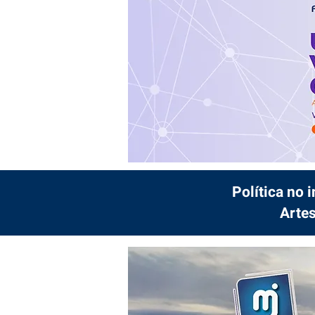
Política no 
Artes