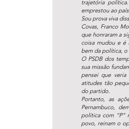
trajetória polít
emprestou ao país 
Sou prova viva dis
Covas, Franco Mon
que honraram a sig
coisa mudou e é n
bem da política, 
O PSDB dos tempo
sua missão fundame
pensei que veria
atitudes tão pequ
do partido.
Portanto, as açõ
Pernambuco, demo
política com “P” 
povo, reinam o opo