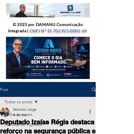
© 2023 por DAMANU Comunicação
Integrada |
CNPJ Nº
35.702.925
/0001-69
Post
Todos os posts
Marcelo Jorge
Todos os posts
4 de mai.
Deputado Izaías Régis destaca
Notícias do Agreste
reforço na segurança pública e