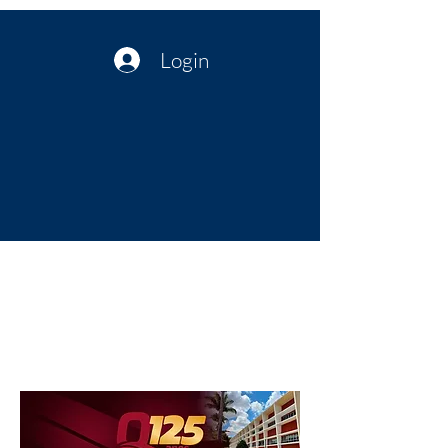
Login
Política no interior do Nordeste |
Notícias da administração Pública
| Cultura
Artes | Economia | Jornalismo
Político e Atualidades | Opinião