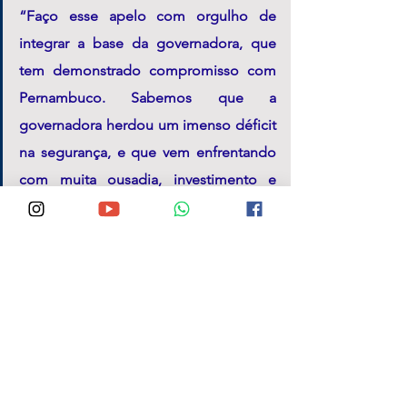
“Faço esse apelo com orgulho de 
integrar a base da governadora, que 
tem demonstrado compromisso com 
Pernambuco. Sabemos que a 
governadora herdou um imenso déficit 
na segurança, e que vem enfrentando 
com muita ousadia, investimento e 
coragem, mas é preciso avançar ainda 
mais, especialmente no interior”, 
afirmou.
O deputado ainda elogiou o 
trabalho da Polícia Civil na 
região, classificando-o como 
exemplar, e relembrou 
dificuldades enfrentadas em 
gestões anteriores, quando 