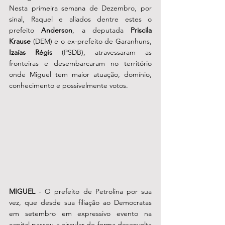
Nesta primeira semana de Dezembro, por 
sinal, Raquel e aliados dentre estes o 
prefeito 
Anderson
, a deputada 
Priscila 
Krause
 (DEM) e o ex-prefeito de Garanhuns, 
Izaías Régis
 (PSDB), atravessaram as 
fronteiras e desembarcaram no território 
onde Miguel tem maior atuação, domínio, 
conhecimento e possivelmente votos. 
MIGUEL 
- O prefeito de Petrolina por sua 
vez, que desde sua filiação ao Democratas 
em setembro em expressivo evento na 
capital passou a circular de forma desenvolta 