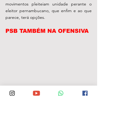
movimentos pleiteiam unidade perante o 
eleitor pernambucano, que enfim e ao que 
parece, terá opções.
PSB TAMBÉM NA OFENSIVA  
Governador esteve em Cumaru nesta sexta 
(03)
Essa divisão das oposições, neste recorte em 
meio a uma pandemia que teima em 
permanecer atormentando a humanidade e 