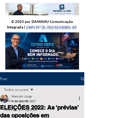
© 2023 por DAMANU Comunicação
Integrada |
CNPJ Nº
35.702.925
/0001-69
Post
Todos os posts
Marcelo Jorge
Todos os posts
4 de dez. de 2021
ELEIÇÕES 2022: As ‘prévias’
Notícias do Agreste
das oposições em