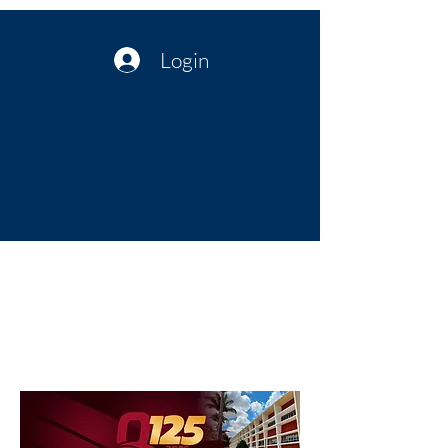
Login
Política no interior do Nordeste |
Notícias da administração Pública
| Cultura
Artes | Economia | Jornalismo
Político e Atualidades | Opinião