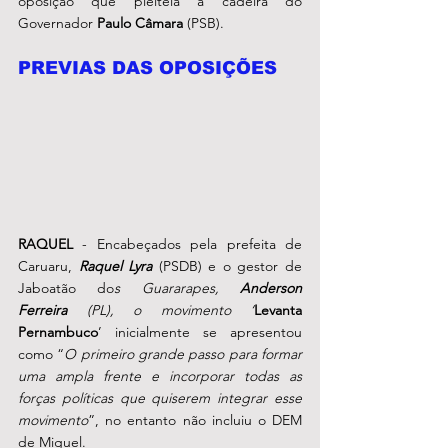
oposição que pleiteia a cadeira do 
Governador 
Paulo Câmara
 (PSB).
PREVIAS DAS OPOSIÇÕES 
RAQUEL
 - Encabeçados pela prefeita de 
Caruaru, 
Raquel Lyra
 (PSDB) e o gestor de 
Jaboatão do
s Guararapes, 
Anderson 
Ferreira
 (PL), o movimento ‘
Levanta 
Pernambuco
’ inicialmente se apresentou 
como “
O primeiro grande passo para formar 
uma ampla frente e incorporar todas as 
forças políticas que quiserem integrar esse 
movimento
”, no entanto não incluiu o DEM 
de Miguel. 