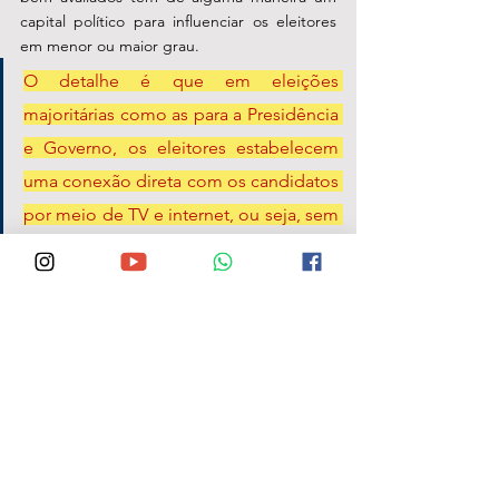
capital político para influenciar os eleitores 
em menor ou maior grau. 
O detalhe é que em eleições 
majoritárias como as para a Presidência 
e Governo, os eleitores estabelecem 
uma conexão direta com os candidatos 
por meio de TV e internet, ou seja, sem 
a mediação de cabos eleitorais
Já os vereadores, como os políticos mais 
próximos da população, serão avalizadores 
dos candidatos as assembleias e Congresso. 
Como legisladores, senadores, deputados 
estaduais ou federais e vereadores, 
encontram na semelhança do cargo um 
discurso que chega de forma muito objetiva 
o eleitor. Este, por sua vez, enxerga no seu 
vereador um canal seguro para chegar aos 