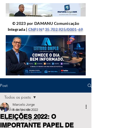
© 2023 por DAMANU Comunicação
Integrada |
CNPJ Nº
35.702.925
/0001-69
Post
Todos os posts
Marcelo Jorge
Todos os posts
8 de fev. de 2022
ELEIÇÕES 2022: O
Notícias do Agreste
IMPORTANTE PAPEL DE