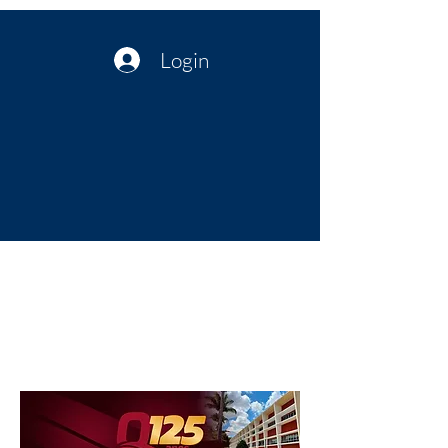
Login
Política no interior do Nordeste |
Notícias da administração Pública
| Cultura
Artes | Economia | Jornalismo
Político e Atualidades | Opinião