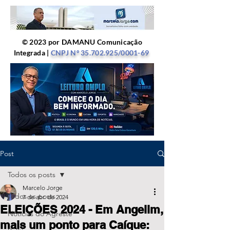
© 2023 por DAMANU Comunicação
Integrada |
CNPJ Nº
35.702.925
/0001-69
Post
Todos os posts
Marcelo Jorge
Todos os posts
7 de abr. de 2024
ELEIÇÕES 2024 - Em Angelim,
Notícias do Agreste
mais um ponto para Caíque: