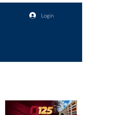
Login
Política no interior do Nordeste |
Notícias da administração Pública
| Cultura
Artes | Economia | Jornalismo
Político e Atualidades | Opinião