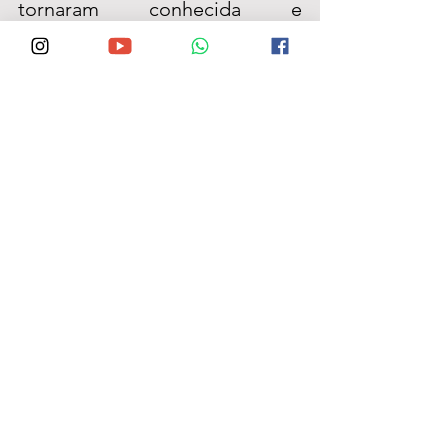
tornaram conhecida e 
respeitada em Angelim.
Segundo Caíque, 
“É 
mais uma força política 
que une-se ao nosso 
projeto de avanços para 
Angelim e comunga das 
nossas ideias. Porém 
mais que isso, é uma 
pessoa de caráter 
irrepreensível e mãe de 
amigos meus, o que 
torna esse apoio ao 
nosso palanque ainda 