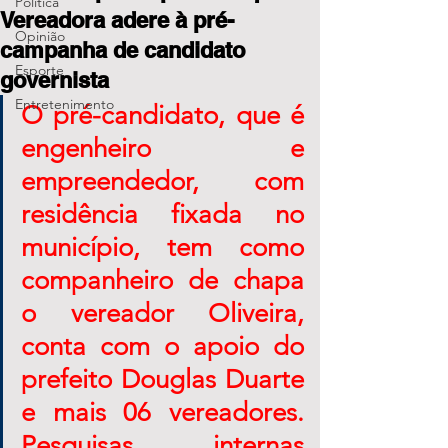
Política
Vereadora adere à pré-
Opinião
campanha de candidato
Esporte
governista
Entretenimento
O pré-candidato, que é 
engenheiro e 
empreendedor, com 
residência fixada no 
município, tem como 
companheiro de chapa 
o vereador Oliveira, 
conta com o apoio do 
prefeito Douglas Duarte 
e mais 06 vereadores. 
Pesquisas internas 