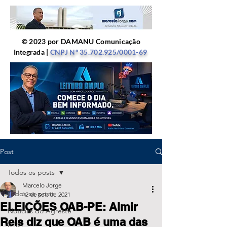
© 2023 por DAMANU Comunicação
Integrada |
CNPJ Nº
35.702.925
/0001-69
Post
Todos os posts
Marcelo Jorge
Todos os posts
12 de set. de 2021
ELEIÇÕES OAB-PE: Almir
Notícias do Agreste
Reis diz que OAB é uma das