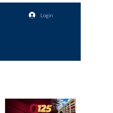
Login
Política no interior do Nordeste |
Notícias da administração Pública
| Cultura
Artes | Economia | Jornalismo
Político e Atualidades | Opinião