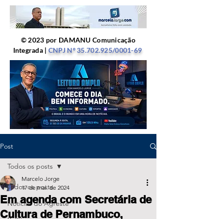
© 2023 por DAMANU Comunicação
Integrada |
CNPJ Nº
35.702.925
/0001-69
Post
Todos os posts
Marcelo Jorge
Todos os posts
17 de mai. de 2024
Em agenda com Secretária de
Notícias do Agreste
Cultura de Pernambuco,