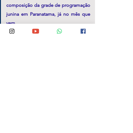
composição da grade de programação 
junina em Paranatama, já no mês que 
vem. 
Com o prestígio político em 
alta e em consolidando-se a 
disponibilidade do pedido, 
ganha o município que terá 
um período festivo 
fortalecido, bem como a 
reputação do pré-candidato 
que, sendo profundo 
conhecedor de Paranatama, 
pode apontar de forma 
legítima caminhos e soluções 
para o município.  