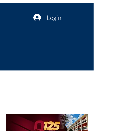
Login
Política no interior do Nordeste |
Notícias da administração Pública
| Cultura
Artes | Economia | Jornalismo
Político e Atualidades | Opinião