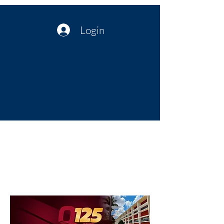
Login
Política no interior do Nordeste |
Notícias da administração Pública
| Cultura
Artes | Economia | Jornalismo
Político e Atualidades | Opinião