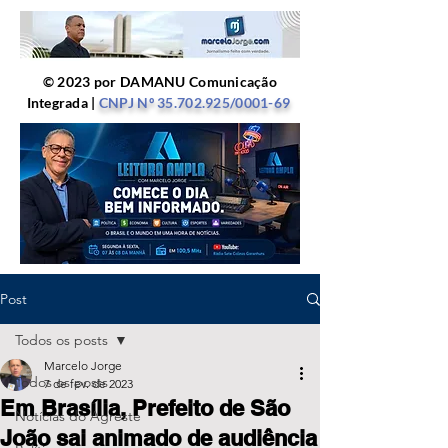
© 2023 por DAMANU Comunicação
Integrada |
CNPJ Nº
35.702.925
/0001-69
Post
Todos os posts
Marcelo Jorge
Todos os posts
7 de fev. de 2023
Em Brasília, Prefeito de São
Notícias do Agreste
João sai animado de audiência