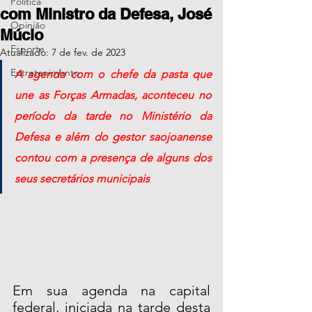
Política
com Ministro da Defesa, José
Opinião
Múcio
Esporte
Atualizado:
7 de fev. de 2023
Entretenimento
A agenda com o chefe da pasta que 
une as Forças Armadas, aconteceu no 
período da tarde no Ministério da 
Defesa e além do gestor saojoanense 
contou com a presença de alguns dos 
seus secretários municipais
Em sua agenda na capital 
federal, iniciada na tarde desta 