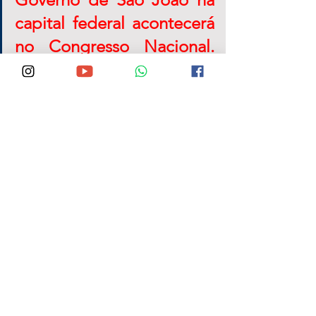
capital federal acontecerá 
no Congresso Nacional. 
Alguns parlamentares da 
bancada pernambucana 
serão visitados pelo 
gestor, dentre estes o 
deputado federal 
majoritário em São João, 
Lula da Fonte (PP). 
A demanda por recursos para 
utilização na montagem da 
Guarda Municipal, como 
uniformes, coletes, rádios 
comunicadores e viaturas, 