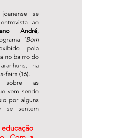
joanense se 
ntrevista ao 
iano André
, 
ograma ‘
Bom 
xibido pela 
a no bairro do 
ranhuns, na 
feira (16). 
 sobre as 
ue vem sendo 
io por alguns 
e se sentem 
 educação 
o. Com a 