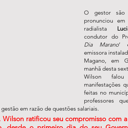
O gestor são 
pronunciou em e
radialista 
Luc
condutor do Pr
Dia Marano
’ e
emissora instalad
Magano, em Ga
manhã desta sexta-
Wilson falou
manifestações q
feitas no municíp
professores qu
a gestão em razão de questões salariais.
, Wilson ratificou seu compromisso com a
, desde o primeiro dia do seu Govern