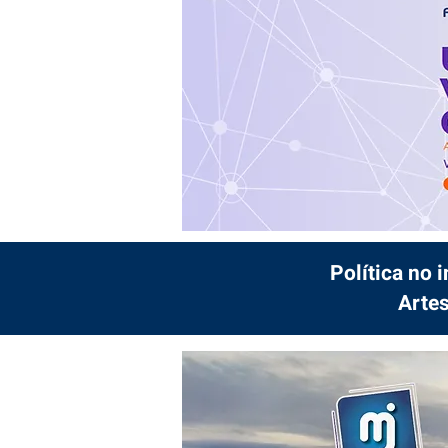
Política no 
Artes