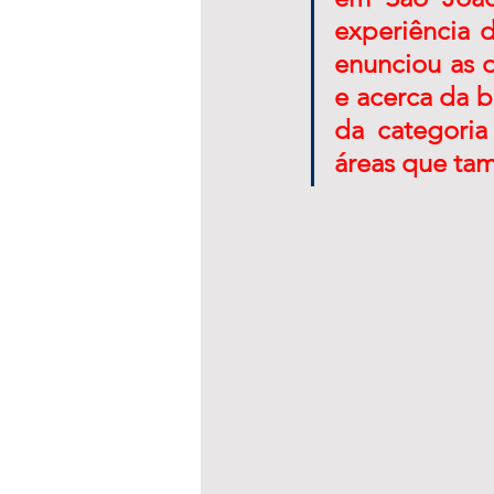
experiência d
enunciou as d
e acerca da b
da categori
áreas que ta