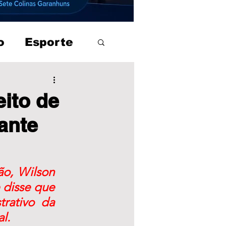
o
Esporte
eito de
ante
o, Wilson 
 disse que 
rativo da 
l. 