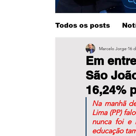
Todos os posts
Not
Entretenimento
Marcelo Jorge
16 d
Em entre
São João
16,24% p
Na manhã dest
Lima (PP) fal
nunca foi e 
educação tam