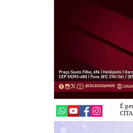
É pe
CIT