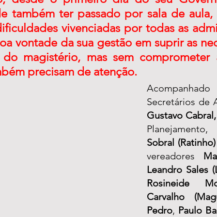
e também ter passado por sala de aula, o
ificuldades vivenciadas por todas as admi
oa vontade da sua gestão em suprir as nec
a do magistério, mas sem comprometer a
mbém precisam de atenção.
Acompanha
Gustavo Cabral,
Planejamento
Sobral
 (Ratinho)
vereadores 
Ma
Leandro Sales (
Rosineide Mo
Carvalho (Magu
Pedro
, 
Paulo Ba