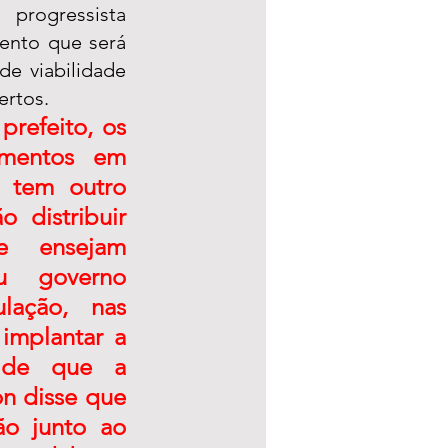
rogressista 
ento que será 
e viabilidade 
rtos. 
refeito, os 
mentos em 
tem outro 
 distribuir 
e ensejam 
u governo 
ação, nas 
implantar a 
 de que a 
n disse que 
o junto ao 