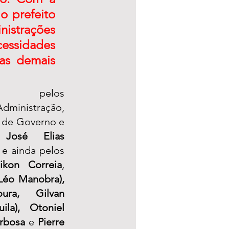
 prefeito 
nistrações 
essidades 
s demais 
do pelos 
Secretários de Administração, 
 de Governo e 
, 
José Elias 
 
e ainda pelos 
ikon Correia
, 
Léo Manobra), 
ura, Gilvan 
ila), Otoniel 
rbosa
 e 
Pierre 