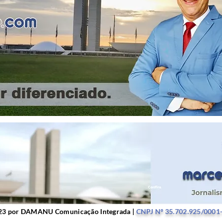
r DAMANU Comunicação Integrada |
CNPJ Nº 35.702.9
23 por DAMANU Comunicação Integrada |
CNPJ Nº 35.702.925/0001