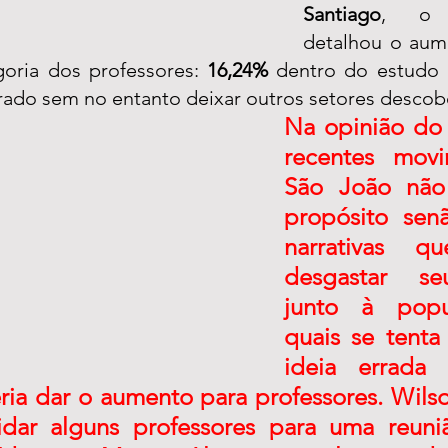
Santiago
, o p
detalhou o aum
oria dos professores: 
16,24%
 dentro do estudo d
rado sem no entanto deixar outros setores descobe
Na opinião do p
recentes movi
São João não 
propósito senão
narrativas qu
desgastar se
junto à popul
quais se tenta 
ideia errada
ia dar o aumento para professores. Wilso
dar alguns professores para uma reuniã