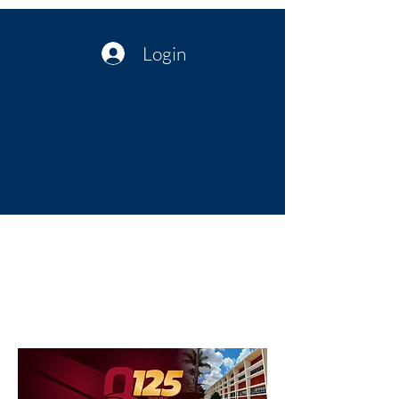
Login
Política no interior do Nordeste |
Notícias da administração Pública
| Cultura
Artes | Economia | Jornalismo
Político e Atualidades | Opinião