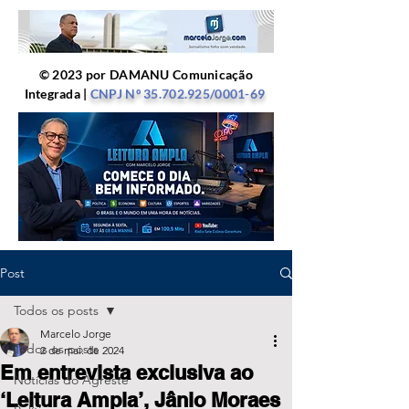
© 2023 por DAMANU Comunicação
Integrada |
CNPJ Nº
35.702.925
/0001-69
Post
Todos os posts
Marcelo Jorge
Todos os posts
2 de mai. de 2024
Em entrevista exclusiva ao
Notícias do Agreste
‘Leitura Ampla’, Jânio Moraes