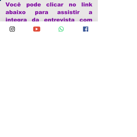
Você pode clicar no link 
abaixo para assistir a 
integra da entrevista com 
Jânio Moraes.:
https://youtu.be/t3gOyQnKR_s 