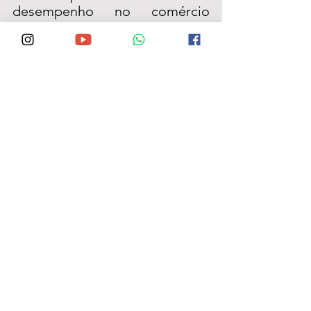
desempenho no comércio 
internacional até o fim da 
década.  
Emmanuel Lima
, Membro do 
Conselho Fiscal da Avipe e 
sócio proprietário da EPE, falou 
sobre a importância do evento 
em Garanhuns, destacou a 
presença de grandes nomes do 
setor ao encontro e enfatizou 
também a necessidade de 
maior representatividade 
política da categoria nos 
parlamentos federal e estadual, 
para que as demandas do setor 