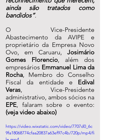
reconhecimento que merecem, 
ainda são tratados como 
bandidos”
. 
O Vice-Presidente 
Abastecimento da AVIPE e 
proprietário da Empresa Novo 
Ovo, em Caruaru, 
Josimário 
Gomes Florencio
, além dos 
empresários 
Emmanuel Lima da 
Rocha
, Membro do Conselho 
Fiscal da entidade e 
Edival 
Veras
, Vice-Presidente 
administrativo, ambos sócios na 
EPE
, falaram sobre o evento: 
(veja video abaixo)
https://video.wixstatic.com/video/7707d0_6c
9fa18068774cfaa20837a63ef97c4b/720p/mp4/fi
le.mp4