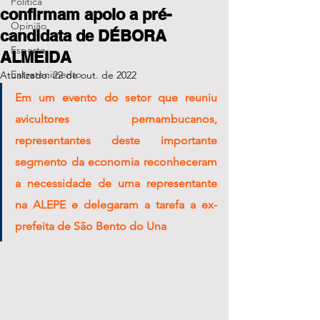
Política
confirmam apoio a pré-
Opinião
candidata de DÉBORA
Esporte
ALMEIDA
Entretenimento
Atualizado:
22 de out. de 2022
Em um evento do setor que reuniu 
avicultores pernambucanos, 
representantes deste importante 
segmento da economia reconheceram 
a necessidade de uma representante 
na ALEPE e delegaram a tarefa a ex-
prefeita de São Bento do Una 