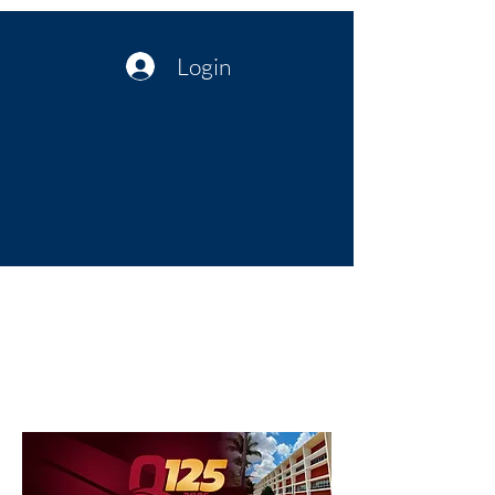
Login
Política no interior do Nordeste |
Notícias da administração Pública
| Cultura
Artes | Economia | Jornalismo
Político e Atualidades | Opinião