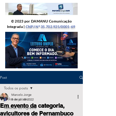
© 2023 por DAMANU Comunicação
Integrada |
CNPJ Nº
35.702.925
/0001-69
Post
Todos os posts
Marcelo Jorge
Todos os posts
8 de jul. de 2022
Em evento da categoria,
Notícias do Agreste
avicultores de Pernambuco