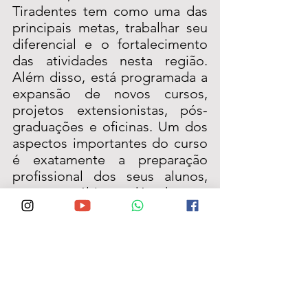
Tiradentes tem como uma das 
principais metas, trabalhar seu 
diferencial e o fortalecimento 
das atividades nesta região. 
Além disso, está programada a 
expansão de novos cursos, 
projetos extensionistas, pós-
graduações e oficinas. Um dos 
aspectos importantes do curso 
é exatamente a preparação 
profissional dos seus alunos, 
que na última década em 
Garanhuns por exemplo, já foi 
responsável pela inserção de 
mais de 90% dos seus alunos no 
mercado de trabalho e região.  
Na opinião da investidora/parceira em 
Garanhuns, professora Eliane Simões 