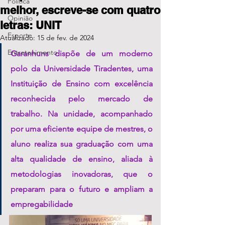
Política
melhor, escreve-se com quatro
Opinião
letras: UNIT
Esporte
Atualizado:
15 de fev. de 2024
Entretenimento
Garanhuns dispõe de um moderno 
polo da Universidade Tiradentes, uma 
Instituição de Ensino com excelência 
reconhecida pelo mercado de 
trabalho. Na unidade, acompanhado 
por uma eficiente equipe de mestres, o 
aluno realiza sua graduação com uma 
alta qualidade de ensino, aliada à 
metodologias inovadoras, que o 
preparam para o futuro e ampliam a 
empregabilidade