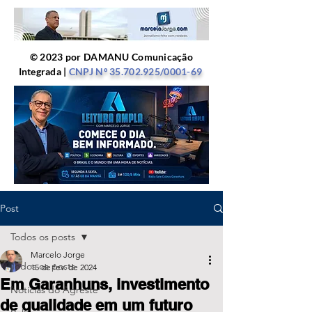
© 2023 por DAMANU Comunicação
Integrada |
CNPJ Nº
35.702.925
/0001-69
Post
Todos os posts
Marcelo Jorge
Todos os posts
15 de fev. de 2024
Em Garanhuns, investimento
Notícias do Agreste
de qualidade em um futuro