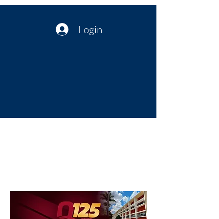
Login
Política no interior do Nordeste |
Notícias da administração Pública
| Cultura
Artes | Economia | Jornalismo
Político e Atualidades | Opinião