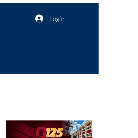
Login
Política no interior do Nordeste |
Notícias da administração Pública
| Cultura
Artes | Economia | Jornalismo
Político e Atualidades | Opinião