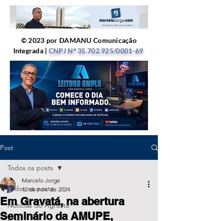
© 2023 por DAMANU Comunicação
Integrada |
CNPJ Nº
35.702.925
/0001-69
Post
Todos os posts
Marcelo Jorge
Todos os posts
12 de nov. de 2024
Em Gravatá, na abertura
Notícias do Agreste
Seminário da AMUPE,