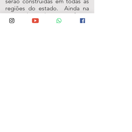
serão construídas em todas as 
regiões do estado.  Ainda na 
área da educação, foram 
entregues 601 ônibus escolares 
a municípios pernambucanos.
EVENTO MUNICIPALISTA - O 
Governo de Pernambuco 
promove, no próximo dia 22 
de novembro, reunião com 
os futuros gestores 
municipais para debater as 
ações e projetos 
implantados por este 
governo nos 184 municípios.