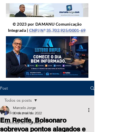
© 2023 por DAMANU Comunicação
Integrada |
CNPJ Nº
35.702.925
/0001-69
Post
Todos os posts
Marcelo Jorge
Todos os posts
30 de mai. de 2022
Em Recife, Bolsonaro
Notícias do Agreste
sobrevoa pontos alagados e