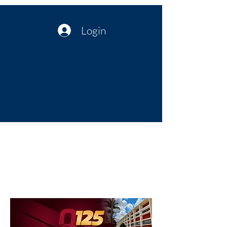
Login
Política no interior do Nordeste |
Notícias da administração Pública
| Cultura
Artes | Economia | Jornalismo
Político e Atualidades | Opinião