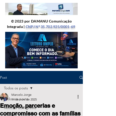
© 2023 por DAMANU Comunicação
Integrada |
CNPJ Nº
35.702.925
/0001-69
Post
Todos os posts
Marcelo Jorge
Todos os posts
14 de nov. de 2025
Emoção, parcerias e
Notícias do Agreste
compromisso com as famílias