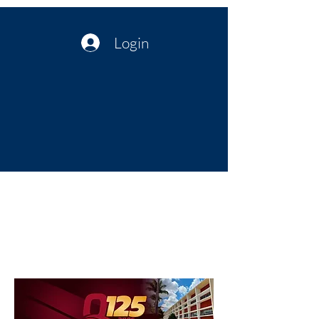
Login
Política no interior do Nordeste |
Notícias da administração Pública
| Cultura
Artes | Economia | Jornalismo
Político e Atualidades | Opinião