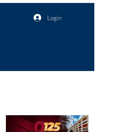
Login
Política no interior do Nordeste |
Notícias da administração Pública
| Cultura
Artes | Economia | Jornalismo
Político e Atualidades | Opinião