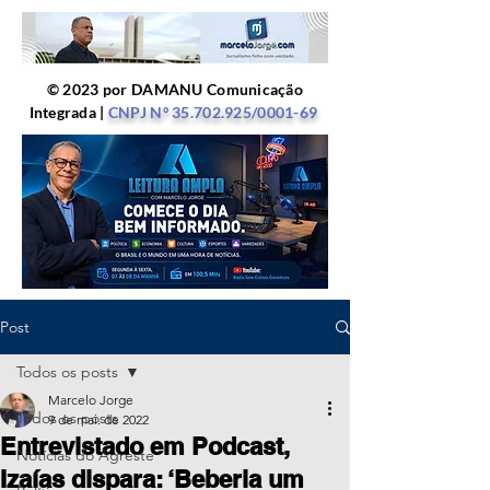
© 2023 por DAMANU Comunicação
Integrada |
CNPJ Nº
35.702.925
/0001-69
Post
Todos os posts
Marcelo Jorge
Todos os posts
9 de mai. de 2022
Entrevistado em Podcast,
Notícias do Agreste
Izaías dispara: ‘Beberia um