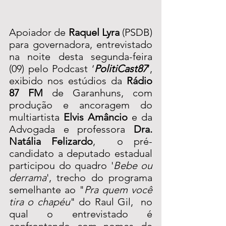
Apoiador de 
Raquel Lyra
 (PSDB) 
para governadora, entrevistado 
na noite desta segunda-feira 
(09) pelo Podcast ‘
PolitiCast87
’, 
exibido nos estúdios da 
Rádio 
87 FM
 de Garanhuns, com 
produção e ancoragem do 
multiartista 
Elvis Amâncio
 e da 
Advogada e professora 
Dra. 
Natália Felizardo
,  o pré-
candidato a deputado estadual 
participou do quadro '
Bebe ou 
derrama
', trecho do programa 
semelhante ao "
Pra quem você 
tira o chapéu
" do Raul Gil,  no 
qual o entrevistado é 
confrontando com nomes de 