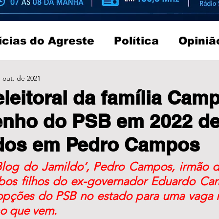
ícias do Agreste
Política
Opiniã
 out. de 2021
eleitoral da família Cam
nho do PSB em 2022 d
ados em Pedro Campos
log do Jamildo’, Pedro Campos, irmão do
bos filhos do ex-governador Eduardo Ca
opções do PSB no estado para uma vaga 
o que vem. 