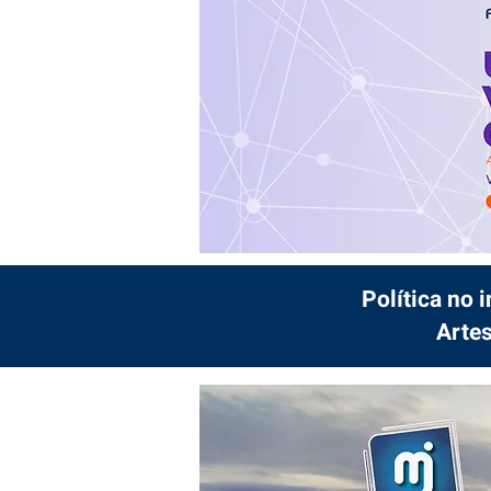
Política no 
Artes