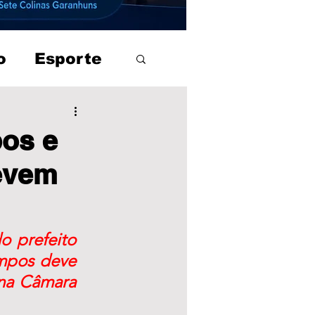
o
Esporte
pos e
evem
 prefeito 
mpos deve 
na Câmara 