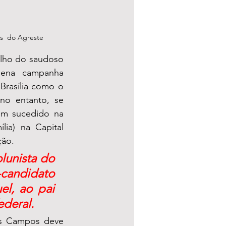
s  do Agreste 
velho do saudoso 
lena campanha 
rasília como o 
o entanto, se 
em sucedido na 
ia) na Capital 
ão. 
lunista do 
candidato 
l, ao pai 
deral. 
s Campos deve 