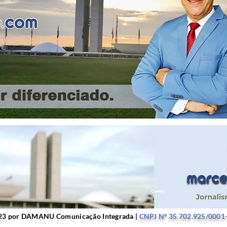
r DAMANU Comunicação Integrada |
CNPJ Nº 35.702.9
23 por DAMANU Comunicação Integrada |
CNPJ Nº 35.702.925/0001