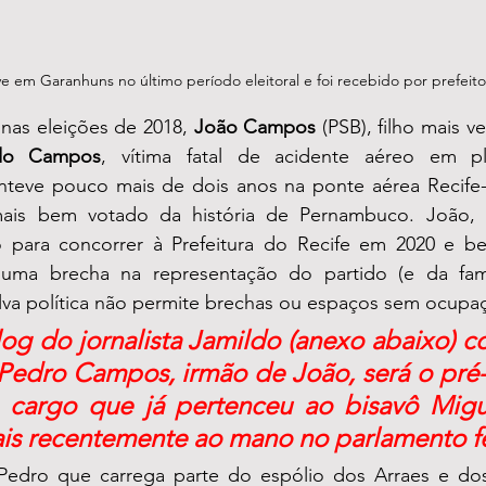
 em Garanhuns no último período eleitoral e foi recebido por prefeito
nas eleições de 2018, 
João Campos
 (PSB), filho mais 
do Campos
, vítima fatal de acidente aéreo em p
anteve pouco mais de dois anos na ponte aérea Recife-B
ais bem votado da história de Pernambuco. João, n
 para concorrer à Prefeitura do Recife em 2020 e b
uma brecha na representação do partido (e da famíl
lva política não permite brechas ou espaços sem ocupaç
g do jornalista Jamildo (anexo abaixo) co
Pedro Campos, irmão de João, será o pré-
o cargo que já pertenceu ao bisavô Migue
is recentemente ao mano no parlamento fe
Pedro que carrega parte do espólio dos Arraes e do