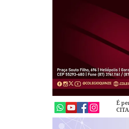
É pe
CIT