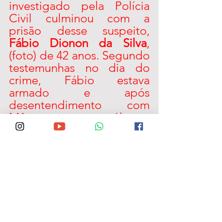
investigado pela Polícia 
Civil culminou com a 
prisão desse suspeito, 
Fábio Dionon da Silva
, 
(foto) de 42 anos. Segundo 
testemunhas no dia do 
crime, Fábio estava 
armado e após 
desentendimento com 
Môa, sacou um revólver e 
acertou na vítima que não 
teve chances de defesa. 
Moacy foi vereador por 
cinco mandatos, conseguiu 
eleger o filho e a sua esposa 
é atual vereadora do 
município.