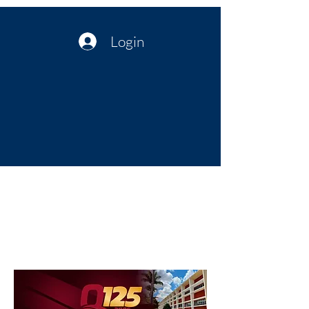
Login
Política no interior do Nordeste |
Notícias da administração Pública
| Cultura
Artes | Economia | Jornalismo
Político e Atualidades | Opinião