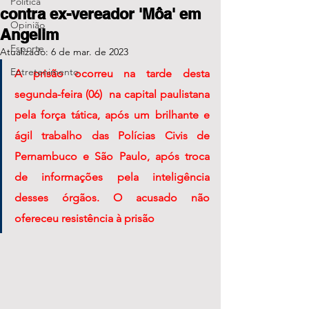
Política
contra ex-vereador 'Môa' em
Opinião
Angelim
Esporte
Atualizado:
6 de mar. de 2023
Entretenimento
A prisão ocorreu na tarde desta 
segunda-feira (06)  na capital paulistana 
pela força tática, após um brilhante e 
ágil trabalho das Polícias Civis de 
Pernambuco e São Paulo, após troca 
de informações pela inteligência 
desses órgãos. O acusado não 
ofereceu resistência à prisão 