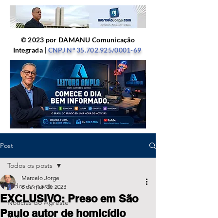
© 2023 por DAMANU Comunicação
Integrada |
CNPJ Nº
35.702.925
/0001-69
Post
Todos os posts
Marcelo Jorge
Todos os posts
6 de mar. de 2023
EXCLUSIVO: Preso em São
Notícias do Agreste
Paulo autor de homicídio