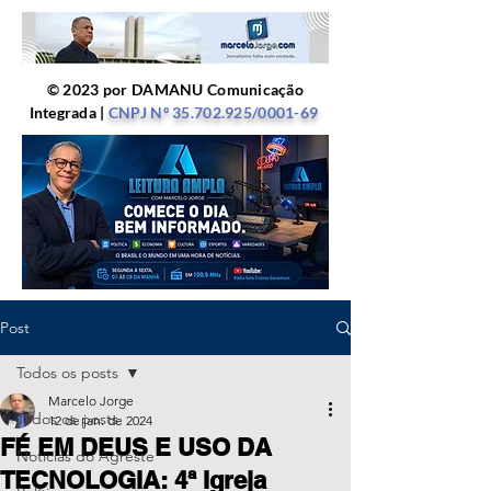
© 2023 por DAMANU Comunicação
Integrada |
CNPJ Nº
35.702.925
/0001-69
Post
Todos os posts
Marcelo Jorge
Todos os posts
12 de jan. de 2024
FÉ EM DEUS E USO DA
Notícias do Agreste
TECNOLOGIA: 4ª Igreja