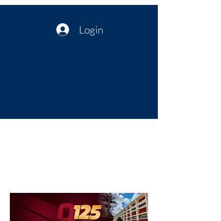
Login
Política no interior do Nordeste |
Notícias da administração Pública
| Cultura
Artes | Economia | Jornalismo
Político e Atualidades | Opinião