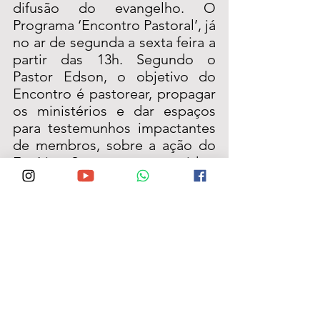
difusão do evangelho. O 
Programa ‘Encontro Pastoral’, já 
no ar de segunda a sexta feira a 
partir das 13h. Segundo o 
Pastor Edson, o objetivo do 
Encontro é pastorear, propagar 
os ministérios e dar espaços 
para testemunhos impactantes 
de membros, sobre a ação do 
Espírito Santo em suas vidas. 
“O objetivo é o pastoreio, essa 
convivência diária com os 
irmãos. De forma temática, na 
segundas-feiras é a 
oportunidade de entrevistar 
membros da igreja, dando foco 
nas suas áreas de atuação e 
seus ministérios dentro da 
igreja, dos testemunhos dos 